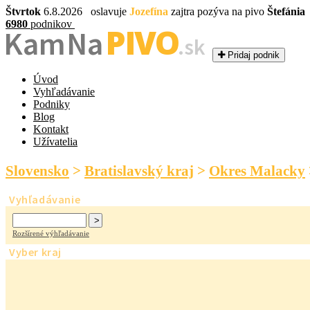
Štvrtok
6.8.2026 oslavuje
Jozefína
zajtra pozýva na pivo
Štefánia
6980
podnikov
PIVO
Kam Na
.sk
Pridaj podnik
Úvod
Vyhľadávanie
Podniky
Blog
Kontakt
Užívatelia
Slovensko
>
Bratislavský kraj
>
Okres Malacky
Vyhľadávanie
Rozšírené výhľadávanie
Vyber kraj