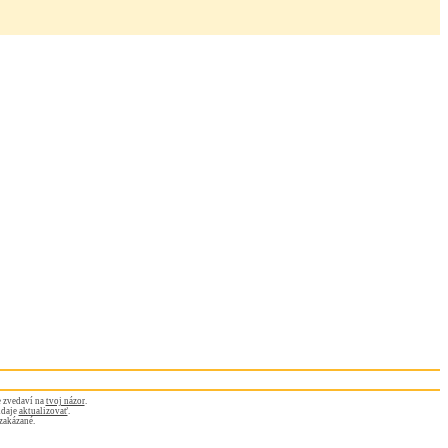
 zvedaví na
tvoj názor
.
údaje
aktualizovať
.
zakázané.