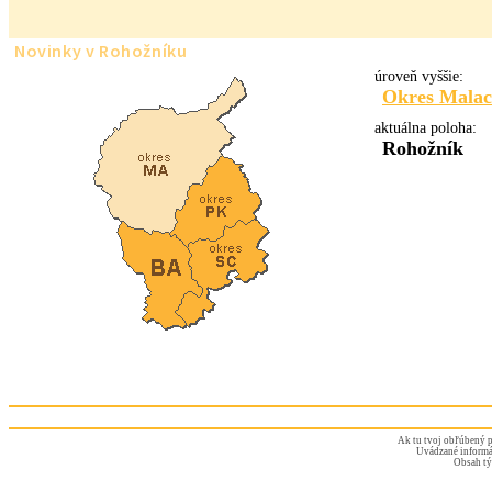
Novinky v Rohožníku
úroveň vyššie:
Okres Mala
aktuálna poloha:
Rohožník
Ak tu tvoj obľúbený p
Uvádzané informác
Obsah tý