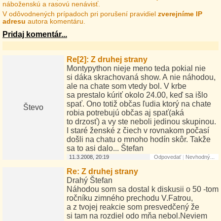
náboženskú a rasovú nenávisť.
V odôvodnených prípadoch pri porušení pravidiel
zverejníme IP
adresu
autora komentáru.
Pridaj komentár...
Re[2]: Z druhej strany
Montypython nieje meno teda pokial nie
si dáka skrachovaná show. A nie náhodou,
ale na chate som vtedy bol. V krbe
sa prestalo kúriť okolo 24.00, keď sa išlo
spať. Ono totiž občas ľudia ktorý na chate
Števo
robia potrebujú občas aj spať(aká
to drzosť) a vy ste neboli jedinou skupinou.
I staré ženské z čiech v rovnakom počasí
došli na chatu o mnoho hodín skôr. Takže
sa to asi dalo... Štefan
11.3.2008, 20:19
Odpovedať
|
Nevhodný...
Re: Z druhej strany
Drahý Štefan
Náhodou som sa dostal k diskusii o 50 -tom
ročníku zimného prechodu V.Fatrou,
a z tvojej reakcie som presvedčený že
si tam na rozdiel odo mňa nebol.Neviem