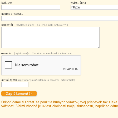
bydlisko
web stránka
nadpis príspevku
komentár
(povolené sú tagy: i, b, u, em, small, font color="")
overenie
(registrovaným užívateľom sa nezobrazí táto kontrola)
aktuálny rok
(registrovaným užívateľom sa nezobrazí táto kontrola)
Odporúčame ti zdržať sa použitia hrubých výrazov, tvoj príspevok tak získa
vážnosti. Veľmi vhodné je uviesť okolnosti tvojej skúseností, napríklad dát