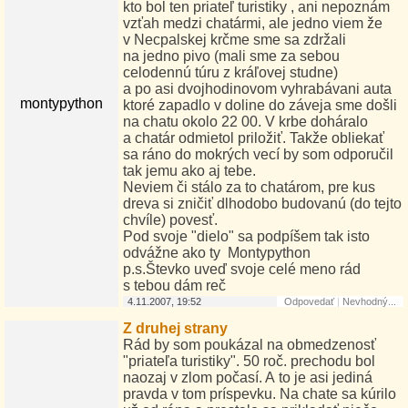
kto bol ten priateľ turistiky , ani nepoznám
vzťah medzi chatármi, ale jedno viem že
v Necpalskej krčme sme sa zdržali
na jedno pivo (mali sme za sebou
celodennú túru z kráľovej studne)
a po asi dvojhodinovom vyhrabávani auta
montypython
ktoré zapadlo v doline do záveja sme došli
na chatu okolo 22 00. V krbe doháralo
a chatár odmietol priložiť. Takže obliekať
sa ráno do mokrých vecí by som odporučil
tak jemu ako aj tebe.
Neviem či stálo za to chatárom, pre kus
dreva si zničiť dlhodobo budovanú (do tejto
chvíle) povesť.
Pod svoje "dielo" sa podpíšem tak isto
odvážne ako ty Montypython
p.s.Števko uveď svoje celé meno rád
s tebou dám reč
4.11.2007, 19:52
Odpovedať
|
Nevhodný...
Z druhej strany
Rád by som poukázal na obmedzenosť
"priateľa turistiky". 50 roč. prechodu bol
naozaj v zlom počasí. A to je asi jediná
pravda v tom príspevku. Na chate sa kúrilo