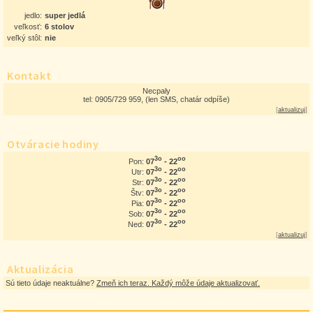
jedlo:
super jedlá
veľkosť:
6 stolov
veľký stôl:
nie
Kontakt
Necpaly
tel: 0905/729 959, (len SMS, chatár odpíše)
[
aktualizuj
]
Otváracie hodiny
3o
oo
07
- 22
Pon:
3o
oo
07
- 22
Utr:
3o
oo
07
- 22
Str:
3o
oo
07
- 22
Štv:
3o
oo
07
- 22
Pia:
3o
oo
07
- 22
Sob:
3o
oo
07
- 22
Ned:
[
aktualizuj
]
Aktualizácia
Sú tieto údaje neaktuálne?
Zmeň ich teraz. Každý môže údaje aktualizovať.