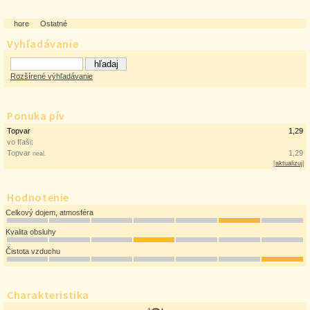
hore
Ostatné
Vyhľadávanie
Rozšírené výhľadávanie
Ponuka pív
Topvar
1,29
vo fľaši:
Topvar
1,29
neal.
[
aktualizuj
]
Hodnotenie
Celkový dojem, atmosféra
Kvalita obsluhy
Čistota vzduchu
Charakteristika