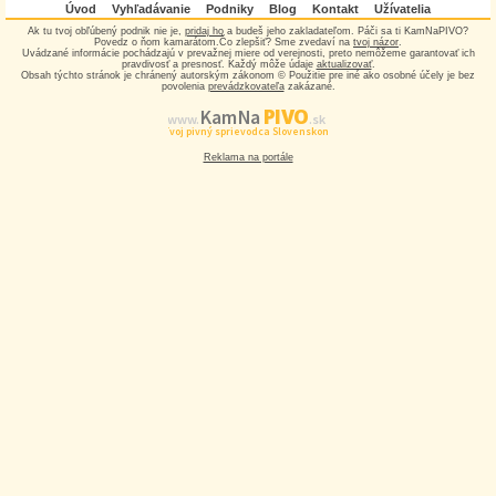
Úvod
Vyhľadávanie
Podniky
Blog
Kontakt
Užívatelia
Ak tu tvoj obľúbený podnik nie je,
pridaj ho
a budeš jeho zakladateľom. Páči sa ti KamNaPIVO?
Povedz o ňom kamarátom.Čo zlepšiť? Sme zvedaví na
tvoj názor
.
Uvádzané informácie pochádzajú v prevažnej miere od verejnosti, preto nemôžeme garantovať ich
pravdivosť a presnosť. Každý môže údaje
aktualizovať
.
Obsah týchto stránok je chránený autorským zákonom © Použitie pre iné ako osobné účely je bez
povolenia
prevádzkovateľa
zakázané.
PIVO
Kam Na
www.
.sk
Tvoj pivný sprievodca Slovenskom
Reklama na portále