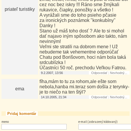
cez noc bez iskry !!! Ráno sme žmýkali
priateľ turistiky
rukavice, čiapky, ponožky a všetko !
A vyrážali sme do toho psieho pčasie
za ironických poznámok "konkubíny"
Danky !
Stano už máš toho dosť ? Ale to si mohol
dať najavo iným spôsobom ako takto, nám
nevinným!
Veľmi ste stratili na dobrom mene ! Už
nebudeme tak vehementne odporúčať
Chatu pod Borišovom, hoci nám bola taká
srdcublízka !
Účastníci 50 roč. prechodu Veľkou Fatrou.
9.2.2007, 13:56
Odpovedať
|
Nevhodný...
fíha,mám to tu za rohom,ale ešte som
nebola,hanba mi.teraz som došla z terynky-
ema
je to niečo na ten štýl?
14.10.2005, 21:34
Odpovedať
|
Nevhodný...
Pridaj komentár
meno
e-mail (zobrazený kódovaný)