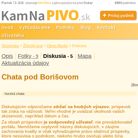
Piatok
7.8.2026 oslavuje
Štefánia
zajtra pozýva na pivo
Oskar
6980
podnikov
PIVO
Kam Na
.sk
Pridaj podnik
Úvod
Vyhľadávanie
Podniky
Blog
Kontakt
Užívatelia
Slovensko
>
Žilinský kraj
>
Okres Martin
>
Diskusia
Opis
Fotky
Diskusia
Mapa
- 9
- 5
Aktualizácia údajov
Chata pod Borišovom
(Bor
horská chata
Diskutujúcim odporúčame
zdržať sa hrubých výrazov
, príspevok
tak získa na vážnosti. Veľmi vhodné je uvádzať okolnosti vašich
skúseností, napríklad dátum a čas.
Za obsah príspevkov
je zodpovedný užívateľ
, nie prevádzkovateľ
portálu. Nemôžeme ovplyvniť názory diskutujúcich, v záujme
zachovania kvality si však vyhradzujeme právo stiahnuť príspevky,
ktoré nesúvisia s podnikom, niekoho hrubo osočujú alebo šíria