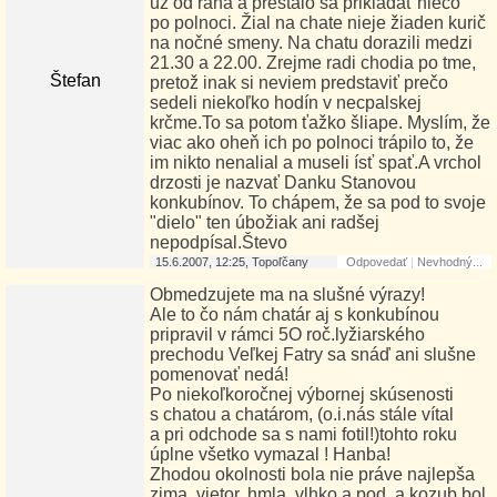
už od rána a prestalo sa prikladať niečo
po polnoci. Žial na chate nieje žiaden kurič
na nočné smeny. Na chatu dorazili medzi
21.30 a 22.00. Zrejme radi chodia po tme,
Štefan
pretož inak si neviem predstaviť prečo
sedeli niekoľko hodín v necpalskej
krčme.To sa potom ťažko šliape. Myslím, že
viac ako oheň ich po polnoci trápilo to, že
im nikto nenalial a museli ísť spať.A vrchol
drzosti je nazvať Danku Stanovou
konkubínov. To chápem, že sa pod to svoje
"dielo" ten úbožiak ani radšej
nepodpísal.Števo
15.6.2007, 12:25, Topoľčany
Odpovedať
|
Nevhodný...
Obmedzujete ma na slušné výrazy!
Ale to čo nám chatár aj s konkubínou
pripravil v rámci 5O roč.lyžiarského
prechodu Veľkej Fatry sa snáď ani slušne
pomenovať nedá!
Po niekoľkoročnej výbornej skúsenosti
s chatou a chatárom, (o.i.nás stále vítal
a pri odchode sa s nami fotil!)tohto roku
úplne všetko vymazal ! Hanba!
Zhodou okolnosti bola nie práve najlepša
zima, vietor, hmla, vlhko a pod. a kozub bol