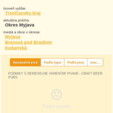
úroveň vyššie:
Trenčiansky kraj
aktuálna poloha:
Okres Myjava
mestá a obce v okrese:
Myjava
Brezová pod Bradlom
Košariská
Remeselné pivá
Podľa typu
Podľa piva
viac...
PODNIKY S REMESELNE VARENÝMI PIVAMI - CRAFT BEER
PUBS
Žiadne podniky