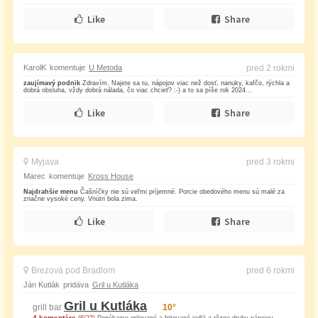
Like
Share
KarolK
komentuje
U Metoda
pred 2 rokmi
zaujímavý podnik
Zdravím. Najete sa tu, nápojov viac než dosť, nanuky, kafčo, rýchla a
dobrá obsluha, vždy dobrá nálada, čo viac chcieť? :-) a to sa píše rok 2024...
Like
Share
Myjava
pred 3 rokmi
Marec
komentuje
Kross House
Najdrahšie menu
Čašníčky nie sú veľmi príjemné. Porcie obedového menu sú malé za
značne vysoké ceny. Vnútri bola zima.
Like
Share
Brezová pod Bradlom
pred 6 rokmi
Ján Kutlák
pridáva
Gril u Kutláka
Gril u Kutláka
grill bar
10°
4 komentáre