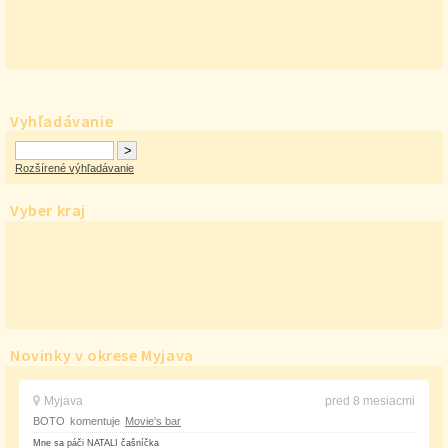
Vyhľadávanie
Rozšírené výhľadávanie
Vyber kraj
Novinky v okrese Myjava
Myjava
pred 8 mesiacmi
BOTO
komentuje
Movie's bar
Mne sa páči NATALI čašníčka