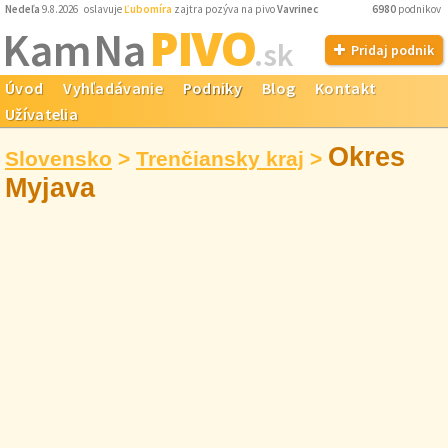
Nedeľa
9.8.2026 oslavuje
Ľubomíra
zajtra pozýva na pivo
Vavrinec
6980
podnikov
PIVO
Kam Na
.sk
Pridaj podnik
Úvod
Vyhľadávanie
Podniky
Blog
Kontakt
Užívatelia
Okres
Slovensko
>
Trenčiansky kraj
>
Myjava