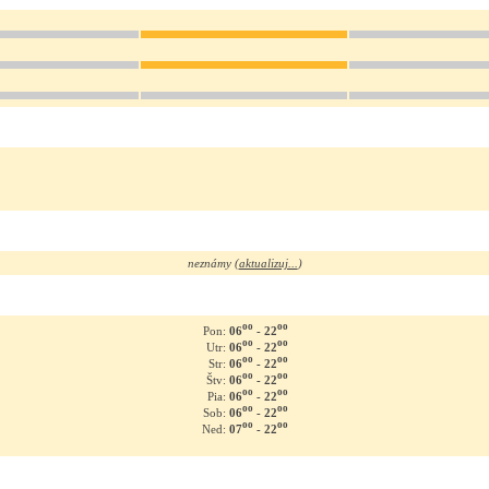
neznámy (
aktualizuj...
)
oo
oo
06
- 22
Pon:
oo
oo
06
- 22
Utr:
oo
oo
06
- 22
Str:
oo
oo
06
- 22
Štv:
oo
oo
06
- 22
Pia:
oo
oo
06
- 22
Sob:
oo
oo
07
- 22
Ned: