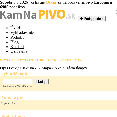
Sobota
8.8.2026 oslavuje
Oskar
zajtra pozýva na pivo
Ľubomíra
6980
podnikov
PIVO
Kam Na
.sk
Pridaj podnik
Úvod
Vyhľadávanie
Podniky
Blog
Kontakt
Užívatelia
Slovensko
>
Trnavský kraj
>
Okres Piešťany
>
Chtelnica
>
Mapa
Opis
Fotky
Diskusia
Mapa
Aktualizácia údajov
- 39
?
Vyhľadávanie
Rozšírené výhľadávanie
Ponuka pív
Topvar
10 st
Hodnotenie