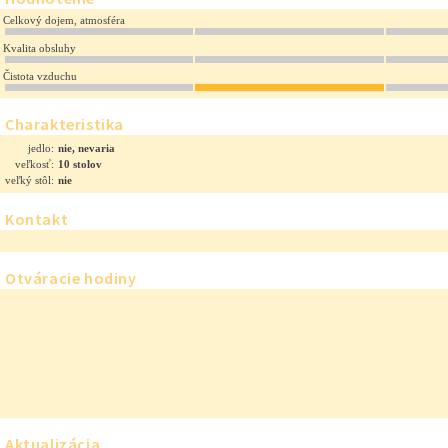
Celkový dojem, atmosféra
Kvalita obsluhy
Čistota vzduchu
Charakteristika
jedlo:
nie, nevaria
veľkosť:
10 stolov
veľký stôl:
nie
Kontakt
Otváracie hodiny
Aktualizácia