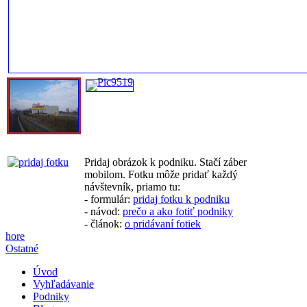
Pridaj obrázok k podniku. Stačí záber
mobilom. Fotku môže pridať každý
návštevník, priamo tu:
- formulár:
pridaj fotku k podniku
- návod:
prečo a ako fotiť podniky
- článok:
o pridávaní fotiek
hore
Ostatné
Úvod
Vyhľadávanie
Podniky