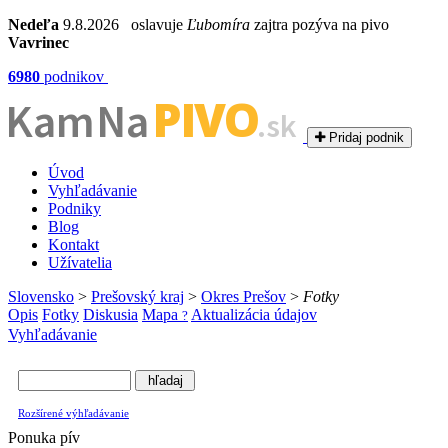
Nedeľa
9.8.2026 oslavuje
Ľubomíra
zajtra pozýva na pivo
Vavrinec
6980
podnikov
PIVO
Kam Na
.sk
Pridaj podnik
Úvod
Vyhľadávanie
Podniky
Blog
Kontakt
Užívatelia
Slovensko
>
Prešovský kraj
>
Okres Prešov
>
Fotky
Opis
Fotky
Diskusia
Mapa
Aktualizácia údajov
?
Vyhľadávanie
Rozšírené výhľadávanie
Ponuka pív