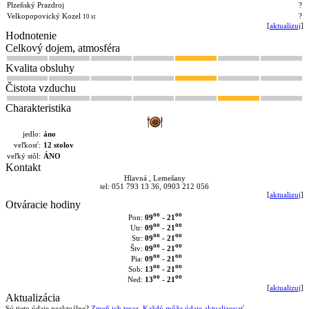
Plzeňský Prazdroj
?
Velkopopovický Kozel
?
10 st
[
aktualizuj
]
Hodnotenie
Celkový dojem, atmosféra
Kvalita obsluhy
Čistota vzduchu
Charakteristika
jedlo:
áno
veľkosť:
12 stolov
veľký stôl:
ÁNO
Kontakt
Hlavná , Lemešany
tel: 051 793 13 36, 0903 212 056
[
aktualizuj
]
Otváracie hodiny
oo
oo
09
- 21
Pon:
oo
oo
09
- 21
Utr:
oo
oo
09
- 21
Str:
oo
oo
09
- 21
Štv:
oo
oo
09
- 21
Pia:
oo
oo
13
- 21
Sob:
oo
oo
13
- 21
Ned:
[
aktualizuj
]
Aktualizácia
Sú tieto údaje neaktuálne?
Zmeň ich teraz. Každý môže údaje aktualizovať.