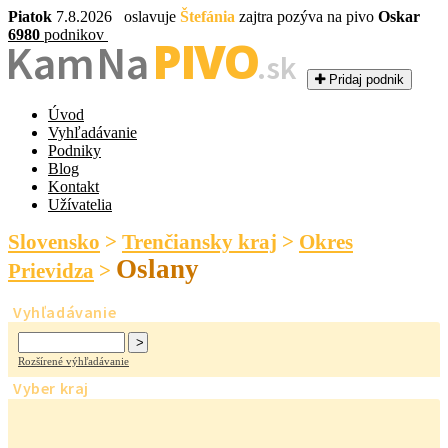
Piatok
7.8.2026 oslavuje
Štefánia
zajtra pozýva na pivo
Oskar
6980
podnikov
PIVO
Kam Na
.sk
Pridaj podnik
Úvod
Vyhľadávanie
Podniky
Blog
Kontakt
Užívatelia
Slovensko
>
Trenčiansky kraj
>
Okres
Oslany
Prievidza
>
Vyhľadávanie
Rozšírené výhľadávanie
Vyber kraj