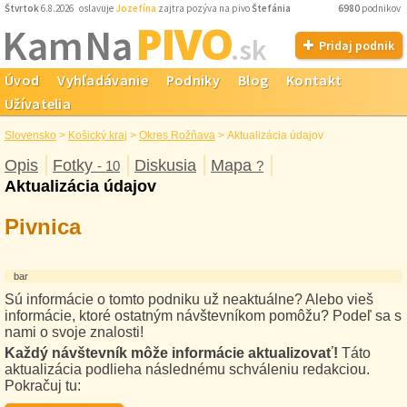
Štvrtok
6.8.2026 oslavuje
Jozefína
zajtra pozýva na pivo
Štefánia
6980
podnikov
PIVO
Kam Na
.sk
Pridaj podnik
Úvod
Vyhľadávanie
Podniky
Blog
Kontakt
Užívatelia
Slovensko
>
Košický kraj
>
Okres Rožňava
>
Aktualizácia údajov
Opis
Fotky
Diskusia
Mapa
- 10
?
Aktualizácia údajov
Pivnica
bar
Sú informácie o tomto podniku už neaktuálne? Alebo vieš
informácie, ktoré ostatným návštevníkom pomôžu? Podeľ sa s
nami o svoje znalosti!
Každý návštevník môže informácie aktualizovať!
Táto
aktualizácia podlieha následnému schváleniu redakciou.
Pokračuj tu: