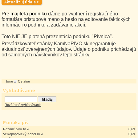
Pre majiteľa podniku
dáme po vyplnení registračného
formulára prístupové meno a heslo na editovanie faktických
informácii o podniku a zadávanie akcií.
Toto NIE JE platená prezentácia podniku "Pivnica".
Prevádzkovateľ stránky KamNaPIVO.sk negarantuje
aktuálnosť zverejnených údajov. Údaje o podniku prichádzajú
od samotných návštevníkov tejto stránky.
hore
Ostatné
Vyhľadávanie
Rozšírené výhľadávanie
Ponuka pív
Rezané pivo
0,69
10 st
Velkopopovický Kozel
0,69
10 st