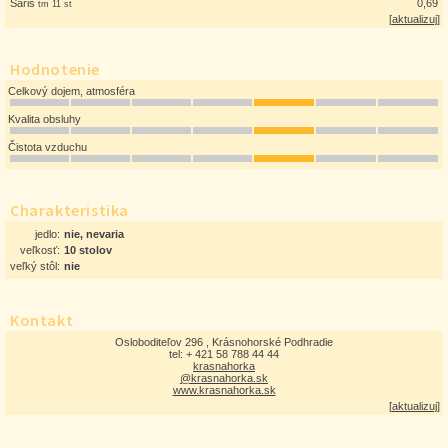
Šariš
0,69
tm 11 st
[
aktualizuj
]
Hodnotenie
Celkový dojem, atmosféra
Kvalita obsluhy
Čistota vzduchu
Charakteristika
jedlo:
nie, nevaria
veľkosť:
10 stolov
veľký stôl:
nie
Kontakt
Osloboditeľov 296 , Krásnohorské Podhradie
tel: + 421 58 788 44 44
krasnahorka
@krasnahorka.sk
www.krasnahorka.sk
[
aktualizuj
]