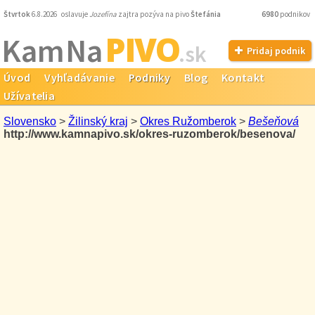
Štvrtok
6.8.2026 oslavuje
Jozefína
zajtra pozýva na pivo
Štefánia
6980
podnikov
PIVO
Kam Na
.sk
Pridaj podnik
Úvod
Vyhľadávanie
Podniky
Blog
Kontakt
Užívatelia
Slovensko
>
Žilinský kraj
>
Okres Ružomberok
>
Bešeňová
http://www.kamnapivo.sk/okres-ruzomberok/besenova/