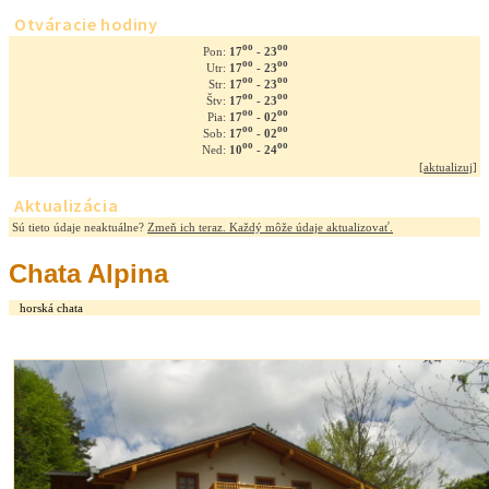
Otváracie hodiny
oo
oo
17
- 23
Pon:
oo
oo
17
- 23
Utr:
oo
oo
17
- 23
Str:
oo
oo
17
- 23
Štv:
oo
oo
17
- 02
Pia:
oo
oo
17
- 02
Sob:
oo
oo
10
- 24
Ned:
[
aktualizuj
]
Aktualizácia
Sú tieto údaje neaktuálne?
Zmeň ich teraz. Každý môže údaje aktualizovať.
Chata Alpina
horská chata