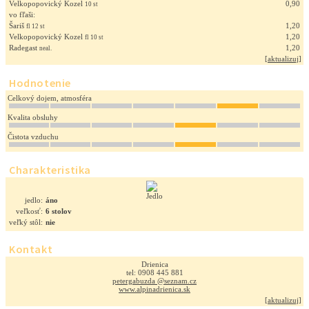
Velkopopovický Kozel
0,90
10 st
vo fľaši:
Šariš
1,20
fl 12 st
Velkopopovický Kozel
1,20
fl 10 st
Radegast
1,20
neal.
[
aktualizuj
]
Hodnotenie
Celkový dojem, atmosféra
Kvalita obsluhy
Čistota vzduchu
Charakteristika
jedlo:
áno
veľkosť:
6 stolov
veľký stôl:
nie
Kontakt
Drienica
tel: 0908 445 881
petergabuzda @seznam.cz
www.alpinadrienica.sk
[
aktualizuj
]