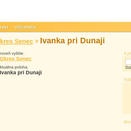
takt
Užívatelia
Ivanka pri Dunaji
kres Senec
>
Vy
oveň vyššie:
Okres Senec
tuálna poloha:
Roz
Ivanka pri Dunaji
Vyb
Nov