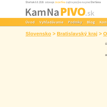
Štvrtok
6.8.2026 oslavuje
Jozefína
zajtra pozýva na pivo
Štefánia
PIVO
Kam Na
.sk
Úvod
Vyhľadávanie
Podniky
Blog
Kon
Slovensko
>
Bratislavský kraj
>
O
úr
ak