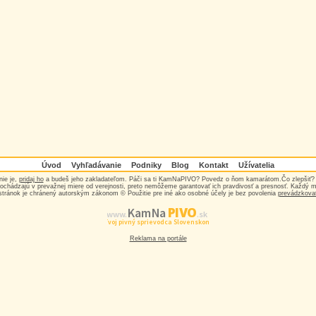
Úvod
Vyhľadávanie
Podniky
Blog
Kontakt
Užívatelia
nie je,
pridaj ho
a budeš jeho zakladateľom. Páči sa ti KamNaPIVO? Povedz o ňom kamarátom.Čo zlepšiť
ochádzajú v prevažnej miere od verejnosti, preto nemôžeme garantovať ich pravdivosť a presnosť. Každý 
stránok je chránený autorským zákonom © Použitie pre iné ako osobné účely je bez povolenia
prevádzkova
PIVO
Kam Na
www.
.sk
Tvoj pivný sprievodca Slovenskom
Reklama na portále