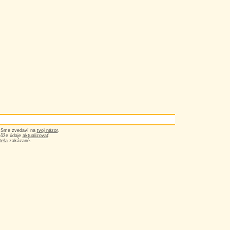
? Sme zvedaví na
tvoj názor
.
môže údaje
aktualizovať
.
teľa
zakázané.