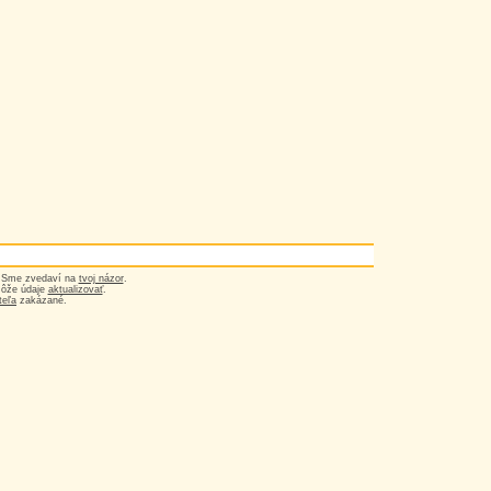
? Sme zvedaví na
tvoj názor
.
môže údaje
aktualizovať
.
teľa
zakázané.