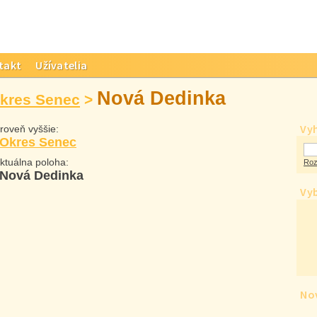
takt
Užívatelia
Nová Dedinka
kres Senec
>
Vy
oveň vyššie:
Okres Senec
tuálna poloha:
Roz
Nová Dedinka
Vyb
Nov