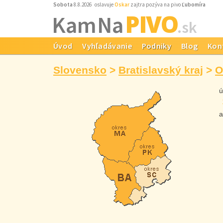
Sobota
8.8.2026 oslavuje
Oskar
zajtra pozýva na pivo
Ľubomíra
PIVO
Kam Na
.sk
Úvod
Vyhľadávanie
Podniky
Blog
Kon
Slovensko
>
Bratislavský kraj
>
O
úr
ak