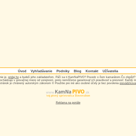
Úvod
Vyhľadávanie
Podniky
Blog
Kontakt
Užívatelia
nie je,
pridaj ho
a budeš jeho zakladateľom. Páči sa ti KamNaPIVO? Povedz o ňom kamarátom.Čo zlepšiť
ochádzajú v prevažnej miere od verejnosti, preto nemôžeme garantovať ich pravdivosť a presnosť. Každý 
stránok je chránený autorským zákonom © Použitie pre iné ako osobné účely je bez povolenia
prevádzkova
PIVO
Kam Na
www.
.sk
Tvoj pivný sprievodca Slovenskom
Reklama na portále