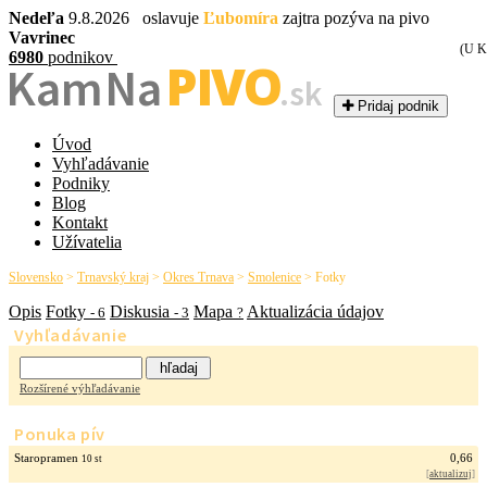
Nedeľa
9.8.2026 oslavuje
Ľubomíra
zajtra pozýva na pivo
Vavrinec
(U K
6980
podnikov
PIVO
Kam Na
.sk
Pridaj podnik
Úvod
Vyhľadávanie
Podniky
Blog
Kontakt
Užívatelia
Slovensko
>
Trnavský kraj
>
Okres Trnava
>
Smolenice
>
Fotky
Opis
Fotky
Diskusia
Mapa
Aktualizácia údajov
- 6
- 3
?
Vyhľadávanie
Rozšírené výhľadávanie
Ponuka pív
Staropramen
0,66
10 st
[
aktualizuj
]