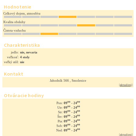
Hodnotenie
Celkový dojem, atmosféra
Kvalita obsluhy
Čistota vzduchu
Charakteristika
jedlo:
nie, nevaria
veľkosť:
4 stoly
veľký stôl:
nie
Kontakt
Jahodník 566 , Smolenice
[
aktualizuj
]
Otváracie hodiny
oo
oo
09
- 24
Pon:
oo
oo
09
- 24
Utr:
oo
oo
09
- 24
Str:
oo
oo
09
- 24
Štv:
oo
oo
09
- 24
Pia:
oo
oo
09
- 24
Sob:
oo
oo
09
- 24
Ned:
[
aktualizuj
]