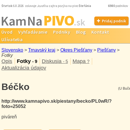
Štvrtok
6.8.2026 oslavuje
Jozefína
zajtra pozýva na pivo
Štefánia
6980
podnikov
PIVO
Kam Na
.sk
Pridaj podnik
Úvod
Vyhľadávanie
Podniky
Blog
Kontakt
Užívatelia
Slovensko
>
Trnavský kraj
>
Okres Piešťany
>
Piešťany
>
Fotky
Opis
Fotky
Diskusia
Mapa
- 9
- 5
?
Aktualizácia údajov
Béčko
(U Buč
http://www.kamnapivo.sk/piestany/becko/PL0wR/?
foto=25052
piváreň