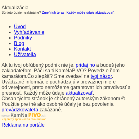
Aktualizácia
Sú tieto údaje neaktuálne?
Zmeň ich teraz. Každý môže údaje aktualizovať.
Úvod
Vyhľadávanie
Podniky
Blog
Kontakt
Užívatelia
Ak tu tvoj obľúbený podnik nie je,
pridaj ho
a budeš jeho
zakladateľom. Páči sa ti KamNaPIVO? Povedz o ňom
kamarátom.Čo zlepšiť? Sme zvedaví na
tvoj názor
.
Uvádzané informácie pochádzajú v prevažnej miere
od verejnosti, preto nemôžeme garantovať ich pravdivosť a
presnosť. Každý môže údaje
aktualizovať
.
Obsah týchto stránok je chránený autorským zákonom ©
Použitie pre iné ako osobné účely je bez povolenia
prevádzkovateľa
zakázané.
PIVO
Kam Na
www.
.sk
Tvoj pivný sprievodca Slovenskom
Reklama na portále