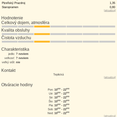
Plzeňský Prazdroj
1,35
Staropramen
0,80
[
aktualizuj
]
Hodnotenie
Celkový dojem, atmosféra
Kvalita obsluhy
Čistota vzduchu
Charakteristika
jedlo:
? neviem
veľkosť:
? neviem
veľký stôl:
nie
Kontakt
Teplická
[
aktualizuj
]
Otváracie hodiny
oo
oo
10
- 22
Pon:
oo
oo
10
- 22
Utr:
oo
oo
10
- 22
Str:
oo
oo
10
- 22
Štv:
oo
oo
10
- 22
Pia:
oo
oo
10
- 22
Sob:
oo
oo
10
- 22
Ned:
[
aktualizuj
]