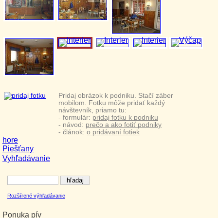
Pridaj obrázok k podniku. Stačí záber
mobilom. Fotku môže pridať každý
návštevník, priamo tu:
- formulár:
pridaj fotku k podniku
- návod:
prečo a ako fotiť podniky
- článok:
o pridávaní fotiek
hore
Piešťany
Vyhľadávanie
Rozšírené výhľadávanie
Ponuka pív