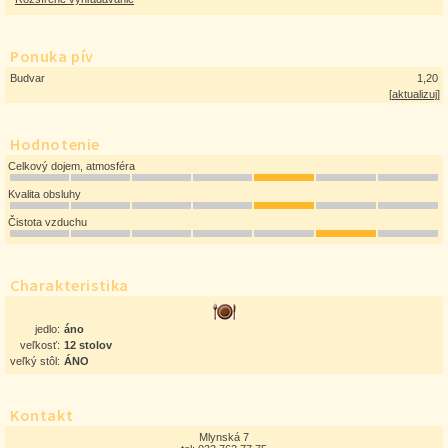
Ponuka pív
Budvar
1,20
[
aktualizuj
]
Hodnotenie
Celkový dojem, atmosféra
Kvalita obsluhy
Čistota vzduchu
Charakteristika
jedlo:
áno
veľkosť:
12 stolov
veľký stôl:
ÁNO
Kontakt
Mlynská 7