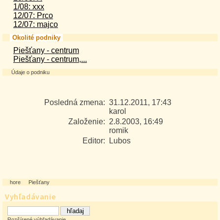
1/08: xxx
12/07: Prco
12/07: majco
Okolité podniky
Piešťany - centrum
Piešťany - centrum,...
Údaje o podniku
Posledná zmena:
31.12.2011, 17:43
karol
Založenie:
2.8.2003, 16:49
romik
Editor:
Lubos
hore
Piešťany
Vyhľadávanie
Rozšírené výhľadávanie