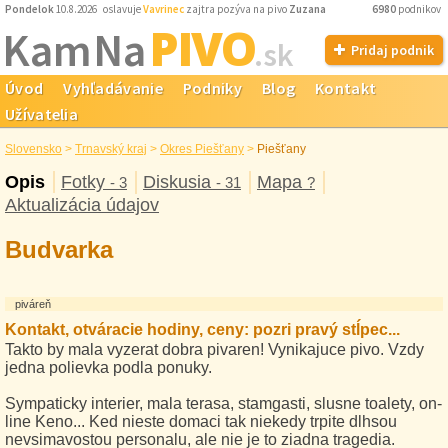
Pondelok
10.8.2026 oslavuje
Vavrinec
zajtra pozýva na pivo
Zuzana
6980
podnikov
PIVO
Kam Na
.sk
Pridaj podnik
Úvod
Vyhľadávanie
Podniky
Blog
Kontakt
Užívatelia
Slovensko
>
Trnavský kraj
>
Okres Piešťany
>
Piešťany
Opis
Fotky
Diskusia
Mapa
- 3
- 31
?
Aktualizácia údajov
Budvarka
piváreň
Kontakt, otváracie hodiny, ceny: pozri pravý stĺpec...
Takto by mala vyzerat dobra pivaren! Vynikajuce pivo. Vzdy
jedna polievka podla ponuky.
Sympaticky interier, mala terasa, stamgasti, slusne toalety, on-
line Keno... Ked nieste domaci tak niekedy trpite dlhsou
nevsimavostou personalu, ale nie je to ziadna tragedia.