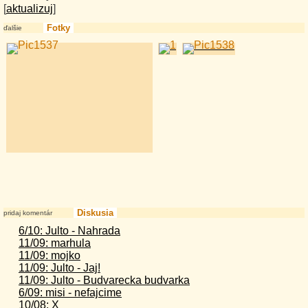
[
aktualizuj
]
Fotky
ďalšie
Diskusia
pridaj komentár
6/10: Julto - Nahrada
11/09: marhula
11/09: mojko
11/09: Julto - Jaj!
11/09: Julto - Budvarecka budvarka
6/09: misi - nefajcime
10/08: X