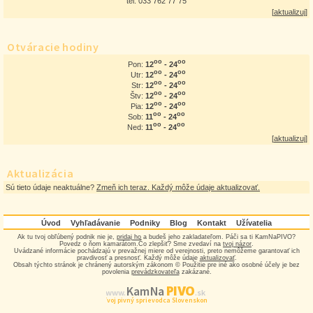
tel: 033 762 77 75
[
aktualizuj
]
Otváracie hodiny
oo
oo
12
- 24
Pon:
oo
oo
12
- 24
Utr:
oo
oo
12
- 24
Str:
oo
oo
12
- 24
Štv:
oo
oo
12
- 24
Pia:
oo
oo
11
- 24
Sob:
oo
oo
11
- 24
Ned:
[
aktualizuj
]
Aktualizácia
Sú tieto údaje neaktuálne?
Zmeň ich teraz. Každý môže údaje aktualizovať.
Úvod
Vyhľadávanie
Podniky
Blog
Kontakt
Užívatelia
Ak tu tvoj obľúbený podnik nie je,
pridaj ho
a budeš jeho zakladateľom. Páči sa ti KamNaPIVO?
Povedz o ňom kamarátom.Čo zlepšiť? Sme zvedaví na
tvoj názor
.
Uvádzané informácie pochádzajú v prevažnej miere od verejnosti, preto nemôžeme garantovať ich
pravdivosť a presnosť. Každý môže údaje
aktualizovať
.
Obsah týchto stránok je chránený autorským zákonom © Použitie pre iné ako osobné účely je bez
povolenia
prevádzkovateľa
zakázané.
PIVO
Kam Na
www.
.sk
Tvoj pivný sprievodca Slovenskom