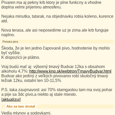
Pivaren ma aj pekny krb ktory je plne funkcny a vhodne
doplna velmi prijemnu atmosferu.
Nejaka minutka, tatarak, na objednavku robia koleno, kurence
atd.
Nova terasa, ale asi neposedime uz je zima ale krb funguje
naplno.
Ponuka piva
Škoda, že je len jedno čapované pivo, hodnotenie by mohlo
byť vyššie.
K dispozícii je plátno.
Vraj budú mať aj výborný tmavý Budvar 12ka s obsahom
alkoholu 4,7%:
http://www.knp.sk/webtron/TmavyBudvar.html
Budvar ako jediný z veľkých pivovarov robí skutočný tmavý
ležiak 12ku, ostatní len 10-11,5%
P.S. taka zaujmavost: asi 70% stamgastou tam ma svoj pohar
a pije sa 3dc pivo,a niekto aj stale miesto.
[
aktualizuj
]
Ako sa tam dostať
Vedla mlynov a sodovkarni.