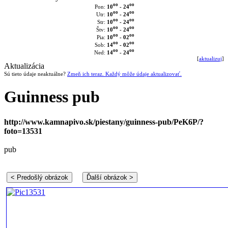
oo
oo
10
- 24
Pon:
oo
oo
10
- 24
Utr:
oo
oo
10
- 24
Str:
oo
oo
10
- 24
Štv:
oo
oo
10
- 02
Pia:
oo
oo
14
- 02
Sob:
oo
oo
14
- 24
Ned:
[
aktualizuj
]
Aktualizácia
Sú tieto údaje neaktuálne?
Zmeň ich teraz. Každý môže údaje aktualizovať.
Guinness pub
http://www.kamnapivo.sk/piestany/guinness-pub/PeK6P/?
foto=13531
pub