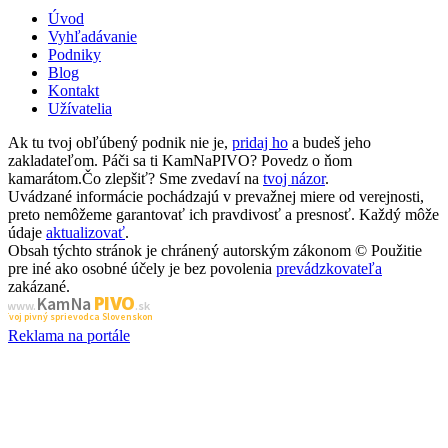
Úvod
Vyhľadávanie
Podniky
Blog
Kontakt
Užívatelia
Ak tu tvoj obľúbený podnik nie je,
pridaj ho
a budeš jeho
zakladateľom. Páči sa ti KamNaPIVO? Povedz o ňom
kamarátom.Čo zlepšiť? Sme zvedaví na
tvoj názor
.
Uvádzané informácie pochádzajú v prevažnej miere od verejnosti,
preto nemôžeme garantovať ich pravdivosť a presnosť. Každý môže
údaje
aktualizovať
.
Obsah týchto stránok je chránený autorským zákonom © Použitie
pre iné ako osobné účely je bez povolenia
prevádzkovateľa
zakázané.
PIVO
Kam Na
www.
.sk
Tvoj pivný sprievodca Slovenskom
Reklama na portále