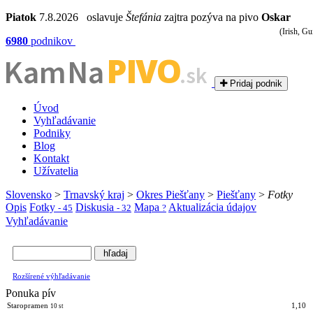
Piatok
7.8.2026 oslavuje
Štefánia
zajtra pozýva na pivo
Oskar
(Irish, Gu
6980
podnikov
PIVO
Kam Na
.sk
Pridaj podnik
Úvod
Vyhľadávanie
Podniky
Blog
Kontakt
Užívatelia
Slovensko
>
Trnavský kraj
>
Okres Piešťany
>
Piešťany
>
Fotky
Opis
Fotky
Diskusia
Mapa
Aktualizácia údajov
- 45
- 32
?
Vyhľadávanie
Rozšírené výhľadávanie
Ponuka pív
Staropramen
1,10
10 st