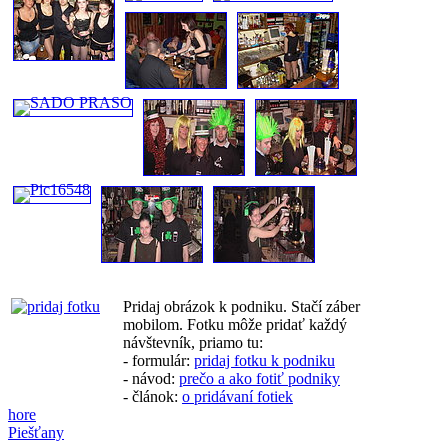
Pridaj obrázok k podniku. Stačí záber
mobilom. Fotku môže pridať každý
návštevník, priamo tu:
- formulár:
pridaj fotku k podniku
- návod:
prečo a ako fotiť podniky
- článok:
o pridávaní fotiek
hore
Piešťany