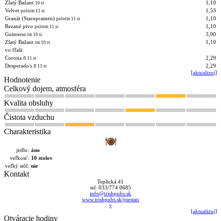
Zlatý Bažant
1,10
10 st
Velvet
1,53
polotm 12 st
Granát (Staropramen)
1,10
polotm 11 st
Rezané pivo
1,10
polotm 11 st
Guinness
3,90
tm 10 st
Zlatý Bažant
1,10
tm 10 st
vo fľaši:
Corona
2,29
fl 11 st
Desperado's
2,29
fl 11 st
[
aktualizuj
]
Hodnotenie
Celkový dojem, atmosféra
Kvalita obsluhy
Čistota vzduchu
Charakteristika
jedlo:
áno
veľkosť:
10 stolov
veľký stôl:
nie
Kontakt
Teplická 41
tel: 033/774 0685
info@irishpubs.sk
www.irishpubs.sk/piestan
y
[
aktualizuj
]
Otváracie hodiny