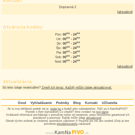
Kontakt
Dopravná 2
[
aktualizuj
]
Otváracie hodiny
oo
oo
00
- 24
Pon:
oo
oo
00
- 24
Utr:
oo
oo
00
- 24
Str:
oo
oo
00
- 24
Štv:
oo
oo
00
- 24
Pia:
oo
oo
00
- 24
Sob:
oo
oo
00
- 24
Ned:
[
aktualizuj
]
Aktualizácia
Sú tieto údaje neaktuálne?
Zmeň ich teraz. Každý môže údaje aktualizovať.
Úvod
Vyhľadávanie
Podniky
Blog
Kontakt
Užívatelia
Ak tu tvoj obľúbený podnik nie je,
pridaj ho
a budeš jeho zakladateľom. Páči sa ti KamNaPIVO?
Povedz o ňom kamarátom.Čo zlepšiť? Sme zvedaví na
tvoj názor
.
Uvádzané informácie pochádzajú v prevažnej miere od verejnosti, preto nemôžeme garantovať ich
pravdivosť a presnosť. Každý môže údaje
aktualizovať
.
Obsah týchto stránok je chránený autorským zákonom © Použitie pre iné ako osobné účely je bez
povolenia
prevádzkovateľa
zakázané.
PIVO
Kam Na
www.
.sk