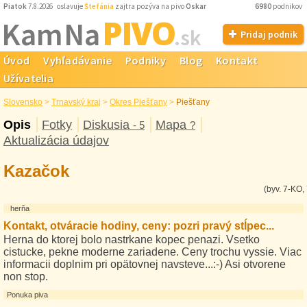
Piatok
7.8.2026 oslavuje
Štefánia
zajtra pozýva na pivo
Oskar
6980
podnikov
PIVO
Kam Na
.sk
Pridaj podnik
Úvod
Vyhľadávanie
Podniky
Blog
Kontakt
Užívatelia
Slovensko
>
Trnavský kraj
>
Okres Piešťany
>
Piešťany
Opis
Fotky
Diskusia
Mapa
- 5
?
Aktualizácia údajov
Kazačok
(byv. 7-KO,
herňa
Kontakt, otváracie hodiny, ceny: pozri pravý stĺpec...
Herna do ktorej bolo nastrkane kopec penazi. Vsetko
cistucke, pekne moderne zariadene. Ceny trochu vyssie. Viac
informacii doplnim pri opätovnej navsteve...:-) Asi otvorene
non stop.
Ponuka piva