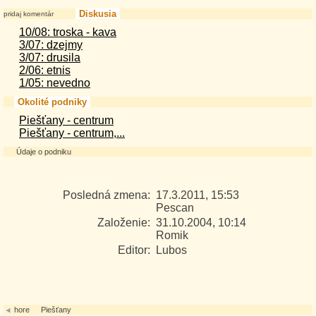
Diskusia
pridaj komentár
10/08: troska - kava
3/07: dzejmy
3/07: drusila
2/06: etnis
1/05: nevedno
Okolité podniky
Piešťany - centrum
Piešťany - centrum,...
Údaje o podniku
Posledná zmena:
17.3.2011, 15:53
Pescan
Založenie:
31.10.2004, 10:14
Romik
Editor:
Lubos
hore
Piešťany