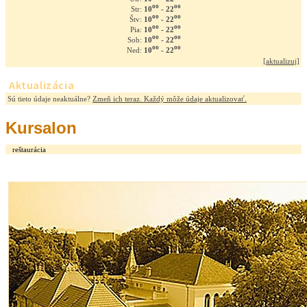
oo
oo
10
- 22
Str:
oo
oo
10
- 22
Štv:
oo
oo
10
- 22
Pia:
oo
oo
10
- 22
Sob:
oo
oo
10
- 22
Ned:
[
aktualizuj
]
Aktualizácia
Sú tieto údaje neaktuálne?
Zmeň ich teraz. Každý môže údaje aktualizovať.
Kursalon
reštaurácia