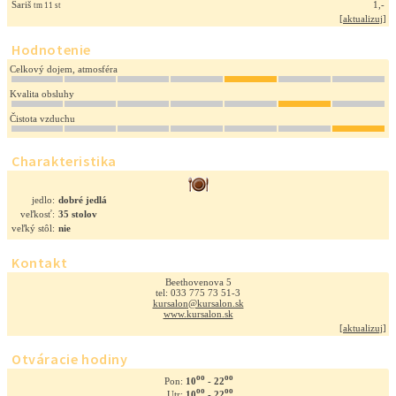
Šariš
1,-
tm 11 st
[
aktualizuj
]
Hodnotenie
Celkový dojem, atmosféra
Kvalita obsluhy
Čistota vzduchu
Charakteristika
jedlo:
dobré jedlá
veľkosť:
35 stolov
veľký stôl:
nie
Kontakt
Beethovenova 5
tel: 033 775 73 51-3
kursalon@kursalon.sk
www.kursalon.sk
[
aktualizuj
]
Otváracie hodiny
oo
oo
10
- 22
Pon:
oo
oo
10
- 22
Utr: