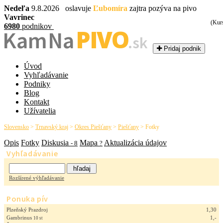
Nedeľa
9.8.2026 oslavuje
Ľubomíra
zajtra pozýva na pivo
Vavrinec
(Kur
6980
podnikov
PIVO
Kam Na
.sk
Pridaj podnik
Úvod
Vyhľadávanie
Podniky
Blog
Kontakt
Užívatelia
Slovensko
>
Trnavský kraj
>
Okres Piešťany
>
Piešťany
>
Fotky
Opis
Fotky
Diskusia
Mapa
Aktualizácia údajov
- 8
?
Vyhľadávanie
Rozšírené výhľadávanie
Ponuka pív
Plzeňský Prazdroj
1,30
Gambrinus
1,-
10 st