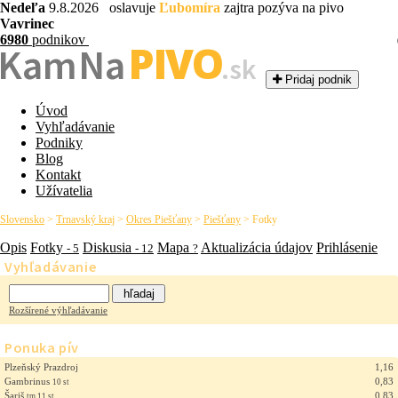
Nedeľa
9.8.2026 oslavuje
Ľubomíra
zajtra pozýva na pivo
Vavrinec
6980
podnikov
PIVO
Kam Na
.sk
Pridaj podnik
Úvod
Vyhľadávanie
Podniky
Blog
Kontakt
Užívatelia
Slovensko
>
Trnavský kraj
>
Okres Piešťany
>
Piešťany
>
Fotky
Opis
Fotky
Diskusia
Mapa
Aktualizácia údajov
Prihlásenie
- 5
- 12
?
Vyhľadávanie
Rozšírené výhľadávanie
Ponuka pív
Plzeňský Prazdroj
1,16
Gambrinus
0,83
10 st
Šariš
0,83
tm 11 st