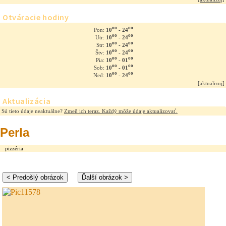
Otváracie hodiny
oo
oo
10
- 24
Pon:
oo
oo
10
- 24
Utr:
oo
oo
10
- 24
Str:
oo
oo
10
- 24
Štv:
oo
oo
10
- 01
Pia:
oo
oo
10
- 01
Sob:
oo
oo
10
- 24
Ned:
[
aktualizuj
]
Aktualizácia
Sú tieto údaje neaktuálne?
Zmeň ich teraz. Každý môže údaje aktualizovať.
Perla
pizzéria