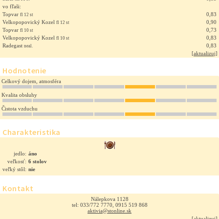
vo fľaši:
Topvar
0,83
fl 12 st
Velkopopovický Kozel
0,90
fl 12 st
Topvar
0,73
fl 10 st
Velkopopovický Kozel
0,83
fl 10 st
Radegast
0,83
neal.
[
aktualizuj
]
Hodnotenie
Celkový dojem, atmosféra
Kvalita obsluhy
Čistota vzduchu
Charakteristika
jedlo:
áno
veľkosť:
6 stolov
veľký stôl:
nie
Kontakt
Nálepkova 1128
tel: 033/772 7770, 0915 519 868
aktivia@stonline.sk
[
aktualizuj
]