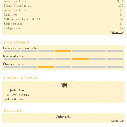
Gambrinus
0,93
fl 12 st
Pilsner Urquell
1,33
fl 12 st
Gambrinus
1,-
fl 10 st
Šariš
1,-
fl 10 st
Velkopopovický Kozel
1,-
fl 10 st
Šariš
1,-
fl tm 11 st
Radegast
1,-
neal.
[
aktualizuj
]
Hodnotenie
Celkový dojem, atmosféra
Kvalita obsluhy
Čistota vzduchu
Charakteristika
jedlo:
áno
veľkosť:
6 stolov
veľký stôl:
nie
Kontakt
Jarková 61
[
aktualizuj
]