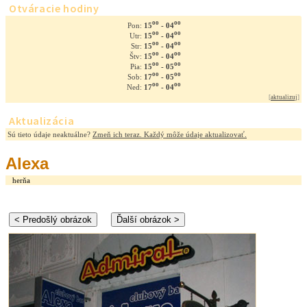
Otváracie hodiny
oo
oo
15
- 04
Pon:
oo
oo
15
- 04
Utr:
oo
oo
15
- 04
Str:
oo
oo
15
- 04
Štv:
oo
oo
15
- 05
Pia:
oo
oo
17
- 05
Sob:
oo
oo
17
- 04
Ned:
[
aktualizuj
]
Aktualizácia
Sú tieto údaje neaktuálne?
Zmeň ich teraz. Každý môže údaje aktualizovať.
Alexa
herňa