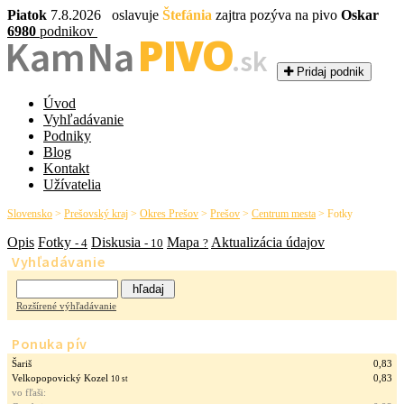
Piatok
7.8.2026 oslavuje
Štefánia
zajtra pozýva na pivo
Oskar
6980
podnikov
PIVO
Kam Na
.sk
Pridaj podnik
Úvod
Vyhľadávanie
Podniky
Blog
Kontakt
Užívatelia
Slovensko
>
Prešovský kraj
>
Okres Prešov
>
Prešov
>
Centrum mesta
>
Fotky
Opis
Fotky
Diskusia
Mapa
Aktualizácia údajov
- 4
- 10
?
Vyhľadávanie
Rozšírené výhľadávanie
Ponuka pív
Šariš
0,83
Velkopopovický Kozel
0,83
10 st
vo fľaši: