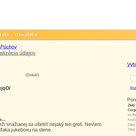
takt
Užívatelia
>
Púchov
alizácia údajov
Vyh
(Diskáč)
xjqO/
Roz
Pon
Zlatý
Corg
vo fľa
...
Kruš
i snažiacej sa ušetriť nejaký ten groš. Neviem
Zlatý
vďaka jukeboxu na stene.
Zlatý