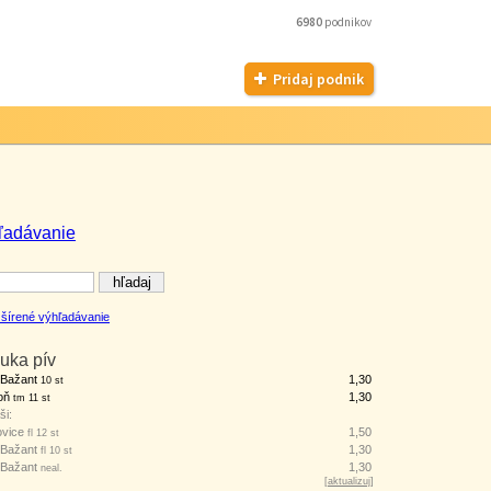
6980
podnikov
Pridaj podnik
ľadávanie
šírené výhľadávanie
uka pív
 Bažant
1,30
10 st
oň
1,30
tm 11 st
ši:
ovice
1,50
fl 12 st
 Bažant
1,30
fl 10 st
 Bažant
1,30
neal.
[
aktualizuj
]