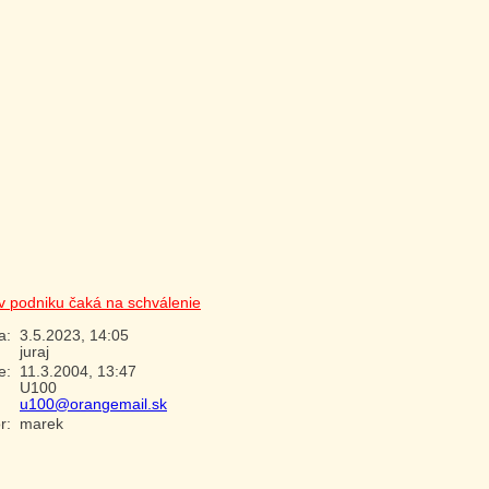
ov podniku čaká na schválenie
na:
3.5.2023, 14:05
juraj
ie:
11.3.2004, 13:47
U100
u100@orangemail.sk
or:
marek