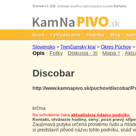
Štvrtok
6.8.2026 oslavuje
Jozefína
zajtra pozýva na pivo
Štefánia
PIVO
Kam Na
.sk
Úvod
Vyhľadávanie
Podniky
Blog
Kon
Slovensko
>
Trenčiansky kraj
>
Okres Púchov
Opis
Fotky
Diskusia
Mapa
Aktu
- 35
?
Discobar
http://www.kamnapivo.sk/puchov/discobar/P
krčma
Na schválenie čaká
aktualizácia údajov podniku
Kontakt, otváracie hodiny, ceny: pozri pravý stĺpec
Zaujimavá putyka určená prostému ľudu a mládež
si predstaviť pôvod názvu tohto podniku, snáď 