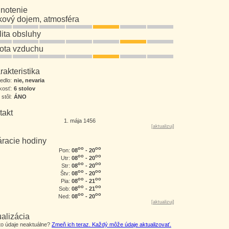
notenie
kový dojem, atmosféra
lita obsluhy
tota vzduchu
akteristika
jedlo:
nie, nevaria
kosť:
6 stolov
 stôl:
ÁNO
takt
1. mája 1456
[
aktualizuj
]
áracie hodiny
oo
oo
08
- 20
Pon:
oo
oo
08
- 20
Utr:
oo
oo
08
- 20
Str:
oo
oo
08
- 20
Štv:
oo
oo
08
- 21
Pia:
oo
oo
08
- 21
Sob:
oo
oo
08
- 20
Ned:
[
aktualizuj
]
alizácia
eto údaje neaktuálne?
Zmeň ich teraz. Každý môže údaje aktualizovať.