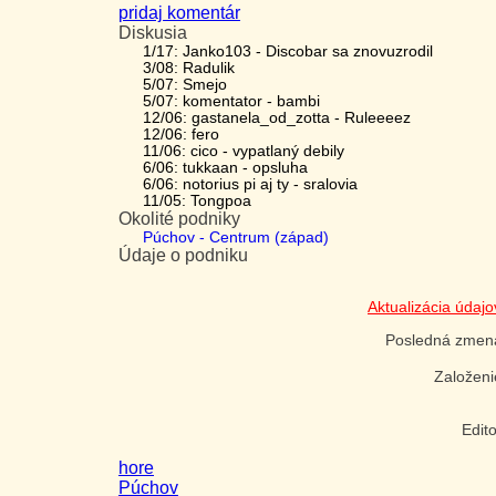
pridaj komentár
Diskusia
1/17: Janko103 - Discobar sa znovuzrodil
3/08: Radulik
5/07: Smejo
5/07: komentator - bambi
12/06: gastanela_od_zotta - Ruleeeez
12/06: fero
11/06: cico - vypatlaný debily
6/06: tukkaan - opsluha
6/06: notorius pi aj ty - sralovia
11/05: Tongpoa
Okolité podniky
Púchov - Centrum (západ)
Údaje o podniku
Aktualizácia údaj
Posledná zme
Založen
Edit
hore
Púchov