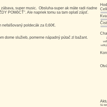
Hod
ia zábava, super music. Obsluha-super ak máte radi riadne
Cel
DY POMôCŤ". Ale napriek tomu sa tam oplatí zájsť.
Kva
Čis
m nefalšovaný poldecák za 0,60€.
Char
alom dome služieb, pomerne nápadný pútač zl bažant.
veľ
veľký
Kon
Otv
Aktu
Sú ti