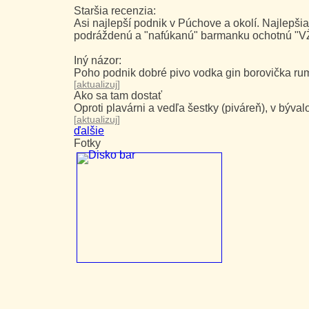
Staršia recenzia:
Asi najlepší podnik v Púchove a okolí. Najlepš
podráždenú a "nafúkanú" barmanku ochotnú "VŽ
Iný názor:
Poho podnik dobré pivo vodka gin borovička ru
[
aktualizuj
]
Ako sa tam dostať
Oproti plavárni a vedľa šestky (piváreň), v býv
[
aktualizuj
]
ďalšie
Fotky