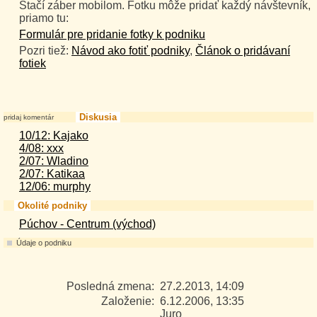
Stačí záber mobilom. Fotku môže pridať každý návštevník,
priamo tu:
Formulár pre pridanie fotky k podniku
Pozri tiež:
Návod ako fotiť podniky
,
Článok o pridávaní
fotiek
Diskusia
pridaj komentár
10/12: Kajako
4/08: xxx
2/07: Wladino
2/07: Katikaa
12/06: murphy
Okolité podniky
Púchov - Centrum (východ)
Údaje o podniku
Posledná zmena:
27.2.2013, 14:09
Založenie:
6.12.2006, 13:35
Juro