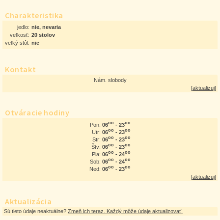
Charakteristika
jedlo:
nie, nevaria
veľkosť:
20 stolov
veľký stôl:
nie
Kontakt
Nám. slobody
[
aktualizuj
]
Otváracie hodiny
oo
oo
06
- 23
Pon:
oo
oo
06
- 23
Utr:
oo
oo
06
- 23
Str:
oo
oo
06
- 23
Štv:
oo
oo
06
- 24
Pia:
oo
oo
06
- 24
Sob:
oo
oo
06
- 23
Ned:
[
aktualizuj
]
Aktualizácia
Sú tieto údaje neaktuálne?
Zmeň ich teraz. Každý môže údaje aktualizovať.