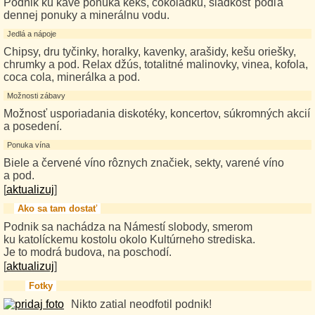
Podnik ku káve ponúka keks, čokoládku, sladkosť podľa
dennej ponuky a minerálnu vodu.
Jedlá a nápoje
Chipsy, dru tyčinky, horalky, kavenky, arašidy, kešu oriešky,
chrumky a pod. Relax džús, totalitné malinovky, vinea, kofola,
coca cola, minerálka a pod.
Možnosti zábavy
Možnosť usporiadania diskotéky, koncertov, súkromných akcií
a posedení.
Ponuka vína
Biele a červené víno rôznych značiek, sekty, varené víno
a pod.
[
aktualizuj
]
Ako sa tam dostať
Podnik sa nachádza na Námestí slobody, smerom
ku katolíckemu kostolu okolo Kultúrneho strediska.
Je to modrá budova, na poschodí.
[
aktualizuj
]
Fotky
Nikto zatial neodfotil podnik!