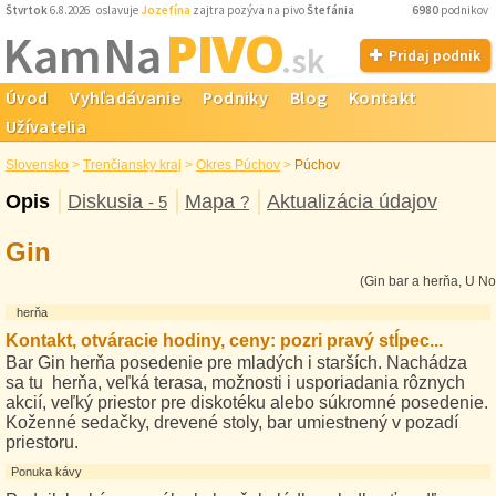
Štvrtok
6.8.2026 oslavuje
Jozefína
zajtra pozýva na pivo
Štefánia
6980
podnikov
PIVO
Kam Na
.sk
Pridaj podnik
Úvod
Vyhľadávanie
Podniky
Blog
Kontakt
Užívatelia
Slovensko
>
Trenčiansky kraj
>
Okres Púchov
>
Púchov
Opis
Diskusia
Mapa
Aktualizácia údajov
- 5
?
Gin
(Gin bar a herňa, U No
herňa
Kontakt, otváracie hodiny, ceny: pozri pravý stĺpec...
Bar Gin herňa posedenie pre mladých i starších. Nachádza
sa tu herňa, veľká terasa, možnosti i usporiadania rôznych
akcií, veľký priestor pre diskotéku alebo súkromné posedenie.
Koženné sedačky, drevené stoly, bar umiestnený v pozadí
priestoru.
Ponuka kávy