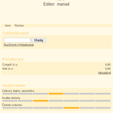
Editor:
mariad
hore
Púchov
Vyhľadávanie
Rozšírené výhľadávanie
Ponuka pív
Corgoň
0,80
10 st
Kelt
0,80
10 st
[
aktualizuj
]
Hodnotenie
Celkový dojem, atmosféra
Kvalita obsluhy
Čistota vzduchu