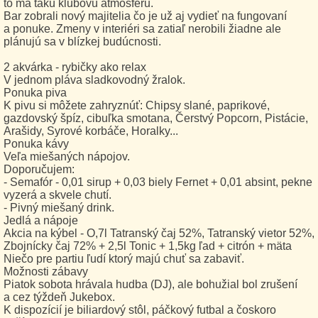
to má takú klubovú atmosféru.
Bar zobrali nový majitelia čo je už aj vydieť na fungovaní
a ponuke. Zmeny v interiéri sa zatiaľ nerobili žiadne ale
plánujú sa v blízkej budúcnosti.
2 akvárka - rybičky ako relax
V jednom pláva sladkovodný žralok.
Ponuka piva
K pivu si môžete zahryznúť: Chipsy slané, paprikové,
gazdovský špíz, cibuľka smotana, Čerstvý Popcorn, Pistácie,
Arašidy, Syrové korbáče, Horalky...
Ponuka kávy
Veľa miešaných nápojov.
Doporučujem:
- Semafór - 0,01 sirup + 0,03 biely Fernet + 0,01 absint, pekne
vyzerá a skvele chutí.
- Pivný miešaný drink.
Jedlá a nápoje
Akcia na kýbel - O,7l Tatranský čaj 52%, Tatranský vietor 52%,
Zbojnícky čaj 72% + 2,5l Tonic + 1,5kg ľad + citrón + mäta
Niečo pre partiu ľudí ktorý majú chuť sa zabaviť.
Možnosti zábavy
Piatok sobota hrávala hudba (DJ), ale bohužial bol zrušení
a cez týždeň Jukebox.
K dispozícií je biliardový stôl, páčkový futbal a čoskoro