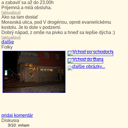
a zabaviť sa až do 23.00h
Príjemná a milá obsluha.
[
aktualizuj
]
Ako sa tam dostať
Moravská ulica, pod V drogériou, oproti evanielickému
kostolu. Je to dole v podzemí.
Dobrý nápad, z omše na pivko a hneď sa lepšie dýcha :)
[
aktualizuj
]
ďalšie
Fotky
pridaj komentár
Diskusia
3/10: mňam