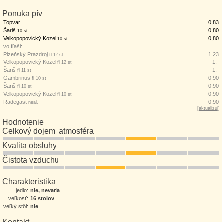
Ponuka pív
Topvar
0,83
Šariš
0,80
10 st
Velkopopovický Kozel
0,80
10 st
vo fľaši:
Plzeňský Prazdroj
1,23
fl 12 st
Velkopopovický Kozel
1,-
fl 12 st
Šariš
1,-
fl 11 st
Gambrinus
0,90
fl 10 st
Šariš
0,90
fl 10 st
Velkopopovický Kozel
0,90
fl 10 st
Radegast
0,90
neal.
[
aktualizuj
]
Hodnotenie
Celkový dojem, atmosféra
Kvalita obsluhy
Čistota vzduchu
Charakteristika
jedlo:
nie, nevaria
veľkosť:
16 stolov
veľký stôl:
nie
Kontakt