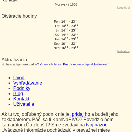
Moravská 1866
[
aktualizuj
]
Otváracie hodiny
oo
oo
14
- 23
Pon:
oo
oo
14
- 23
Utr:
oo
oo
14
- 23
Str:
oo
oo
14
- 23
Štv:
oo
oo
14
- 23
Pia:
oo
oo
16
- 23
Sob:
oo
oo
16
- 23
Ned:
[
aktualizuj
]
Aktualizácia
Sú tieto údaje neaktuálne?
Zmeň ich teraz. Každý môže údaje aktualizovať.
Úvod
Vyhľadávanie
Podniky
Blog
Kontakt
Užívatelia
Ak tu tvoj obľúbený podnik nie je,
pridaj ho
a budeš jeho
zakladateľom. Páči sa ti KamNaPIVO? Povedz o ňom
kamarátom.Čo zlepšiť? Sme zvedaví na
tvoj názor
.
Uvádzané informácie pochádzajú v prevažnej miere