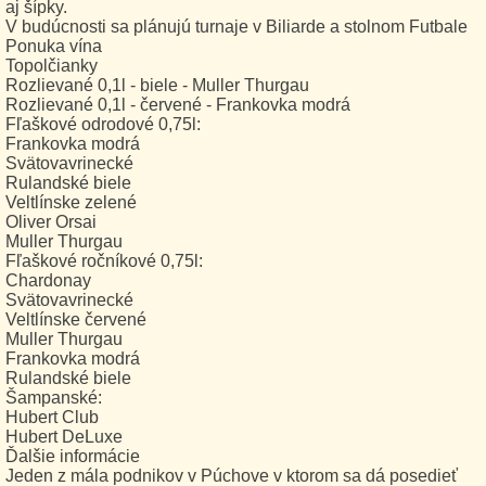
aj šípky.
V budúcnosti sa plánujú turnaje v Biliarde a stolnom Futbale
Ponuka vína
Topolčianky
Rozlievané 0,1l - biele - Muller Thurgau
Rozlievané 0,1l - červené - Frankovka modrá
Fľaškové odrodové 0,75l:
Frankovka modrá
Svätovavrinecké
Rulandské biele
Veltlínske zelené
Oliver Orsai
Muller Thurgau
Fľaškové ročníkové 0,75l:
Chardonay
Svätovavrinecké
Veltlínske červené
Muller Thurgau
Frankovka modrá
Rulandské biele
Šampanské:
Hubert Club
Hubert DeLuxe
Ďalšie informácie
Jeden z mála podnikov v Púchove v ktorom sa dá posedieť