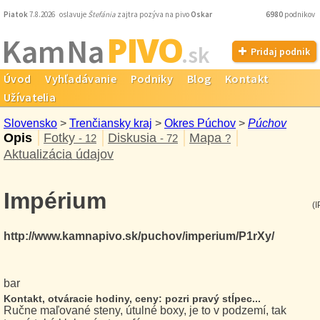
Piatok
7.8.2026 oslavuje
Štefánia
zajtra pozýva na pivo
Oskar
6980
podnikov
PIVO
Kam Na
.sk
Pridaj podnik
Úvod
Vyhľadávanie
Podniky
Blog
Kontakt
Užívatelia
Slovensko
>
Trenčiansky kraj
>
Okres Púchov
>
Púchov
Opis
Fotky
Diskusia
Mapa
- 12
- 72
?
Aktualizácia údajov
Impérium
(I
http://www.kamnapivo.sk/puchov/imperium/P1rXy/
bar
Kontakt, otváracie hodiny, ceny: pozri pravý stĺpec...
Ručne maľované steny, útulné boxy, je to v podzemí, tak