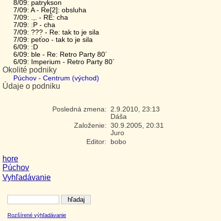
8/09: patrykson
7/09: A - Re[2]: obsluha
7/09: .,. - RE: cha
7/09: :P - cha
7/09: ??? - Re: tak to je sila
7/09: peťoo - tak to je sila
6/09: :D
6/09: ble - Re: Retro Party 80´
6/09: Imperium - Retro Party 80´
Okolité podniky
Púchov - Centrum (východ)
Údaje o podniku
Posledná zmena:
2.9.2010, 23:13
Dáša
Založenie:
30.9.2005, 20:31
Juro
Editor:
bobo
hore
Púchov
Vyhľadávanie
Rozšírené výhľadávanie