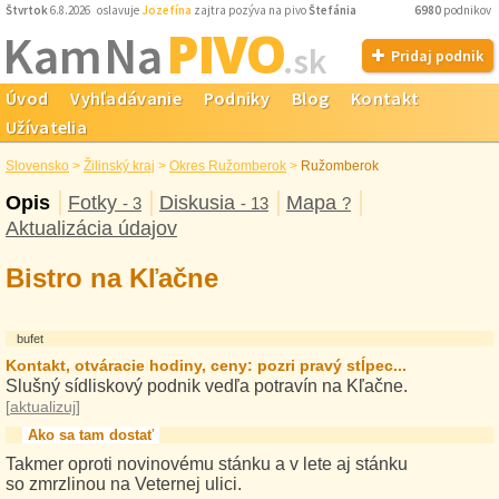
Štvrtok
6.8.2026 oslavuje
Jozefína
zajtra pozýva na pivo
Štefánia
6980
podnikov
PIVO
Kam Na
.sk
Pridaj podnik
Úvod
Vyhľadávanie
Podniky
Blog
Kontakt
Užívatelia
Slovensko
>
Žilinský kraj
>
Okres Ružomberok
>
Ružomberok
Opis
Fotky
Diskusia
Mapa
- 3
- 13
?
Aktualizácia údajov
Bistro na Kľačne
bufet
Kontakt, otváracie hodiny, ceny: pozri pravý stĺpec...
Slušný sídliskový podnik vedľa potravín na Kľačne.
[
aktualizuj
]
Ako sa tam dostať
Takmer oproti novinovému stánku a v lete aj stánku
so zmrzlinou na Veternej ulici.