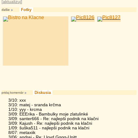
[
aktualizuj
]
Fotky
ďalšie
Diskusia
pridaj komentár
3/10: xxx
3/10: matej - sranda krčma
1/10: yyy - krcma
3/09: EEErika - Bambulky moje zlatulinké
3/09: santer666 - Re: najlepši podnik na klačni
3/09: Kajush - Re: najlepši podnik na klačni
1/09: šuška511 - najlepši podnik na klačni
8/07: metaxiik
3/06: andrej - Re: Lloyd Gggg-Unitt