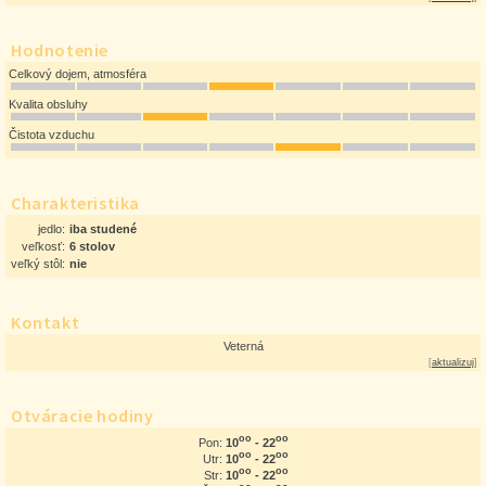
Hodnotenie
Celkový dojem, atmosféra
Kvalita obsluhy
Čistota vzduchu
Charakteristika
jedlo:
iba studené
veľkosť:
6 stolov
veľký stôl:
nie
Kontakt
Veterná
[
aktualizuj
]
Otváracie hodiny
oo
oo
10
- 22
Pon:
oo
oo
10
- 22
Utr:
oo
oo
10
- 22
Str: