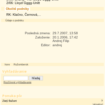
2/06: Lloyd Gggg-Unitt
Okolité podniky
RK: Klačno, Černová,...
Údaje o podniku
Posledná zmena:
29.7.2007, 13:58
Založenie:
20.1.2006, 17:42
Andrej Filip
Editor:
andrej
hore
Ružomberok
Vyhľadávanie
Rozšírené výhľadávanie
Ponuka pív
Zlatý Bažant
?
[
aktualizuj
]