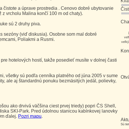
Kva
a čistote a úprave prostredia . Cenovo dobré ubytovanie
Čis
ž z vrcholu Malina končí 100 m od chaty).
Char
nuke sú 2 druhy piva.
as sezóny (viď diskusia). Osobne som mal dobré
veľ
 Nemcami, Poliakmi a Rusmi.
veľký
Kon
 pre hotelových hostí, takže posedieť musíte v dolnej časti
ni, všetky sú podľa cenníka platného od júna 2005 v sume
Otv
ty, ale aj štandardnú ponuku bezmäsitých jedál, polievky,
šou ako drvivá väčšina ciest prvej triedy) popri ČS Shell,
diska SKI-Park. Pred údolnou stanicou kabínkovej lanovky
0m ďalej.
Pozri mapu
.
Aktu
Sú ti