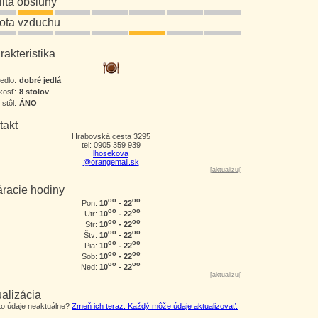
lita obsluhy
tota vzduchu
akteristika
jedlo:
dobré jedlá
kosť:
8 stolov
 stôl:
ÁNO
takt
Hrabovská cesta 3295
tel: 0905 359 939
lhosekova
@orangemail.sk
[
aktualizuj
]
áracie hodiny
oo
oo
10
- 22
Pon:
oo
oo
10
- 22
Utr:
oo
oo
10
- 22
Str:
oo
oo
10
- 22
Štv:
oo
oo
10
- 22
Pia:
oo
oo
10
- 22
Sob:
oo
oo
10
- 22
Ned:
[
aktualizuj
]
alizácia
eto údaje neaktuálne?
Zmeň ich teraz. Každý môže údaje aktualizovať.