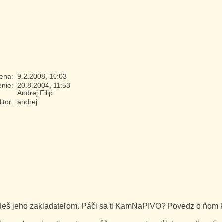
mena:
9.2.2008, 10:03
enie:
20.8.2004, 11:53
Andrej Filip
itor:
andrej
eš jeho zakladateľom. Páči sa ti KamNaPIVO? Povedz o ňom 