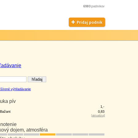
6980
podnikov
Pridaj podnik
ľadávanie
šírené výhľadávanie
uka pív
1,-
 Bažant
0,83
[
aktualizuj
]
notenie
kový dojem, atmosféra