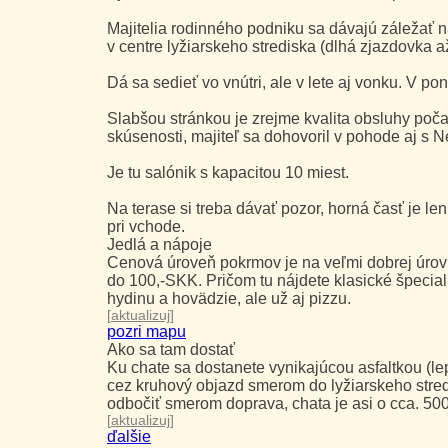
Majitelia rodinného podniku sa dávajú záležať n
v centre lyžiarskeho strediska (dlhá zjazdovka a
Dá sa sedieť vo vnútri, ale v lete aj vonku. V po
Slabšou stránkou je zrejme kvalita obsluhy poč
skúsenosti, majiteľ sa dohovoril v pohode aj s
Je tu salónik s kapacitou 10 miest.
Na terase si treba dávať pozor, horná časť je len
pri vchode.
Jedlá a nápoje
Cenová úroveň pokrmov je na veľmi dobrej úrov
do 100,-SKK. Pričom tu nájdete klasické špeciali
hydinu a hovädzie, ale už aj pizzu.
[
aktualizuj
]
pozri mapu
Ako sa tam dostať
Ku chate sa dostanete vynikajúcou asfaltkou (lep
cez kruhový objazd smerom do lyžiarskeho stre
odbočiť smerom doprava, chata je asi o cca. 50
[
aktualizuj
]
ďalšie