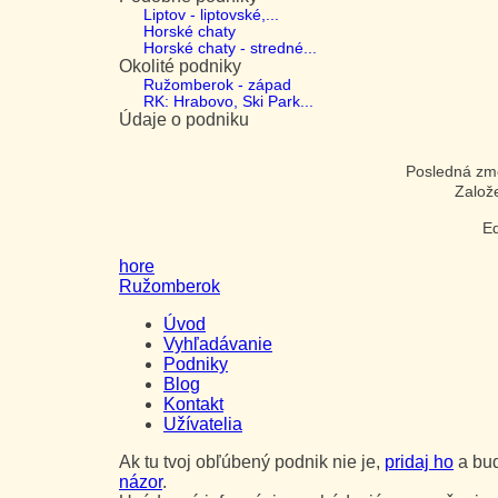
Liptov - liptovské,...
Horské chaty
Horské chaty - stredné...
Okolité podniky
Ružomberok - západ
RK: Hrabovo, Ski Park...
Údaje o podniku
Posledná z
Založ
Ed
hore
Ružomberok
Úvod
Vyhľadávanie
Podniky
Blog
Kontakt
Užívatelia
Ak tu tvoj obľúbený podnik nie je,
pridaj ho
a bud
názor
.