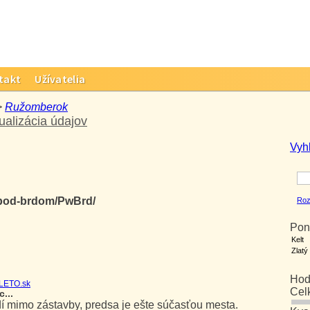
takt
Užívatelia
>
Ružomberok
ualizácia údajov
Vyh
-pod-brdom/PwBrd/
Roz
Pon
Kelt
Zlatý
Hod
LETO.sk
Cel
...
í mimo zástavby, predsa je ešte súčasťou mesta.