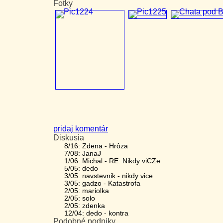
Fotky
pridaj komentár
Diskusia
8/16: Zdena - Hrôza
7/08: JanaJ
1/06: Michal - RE: Nikdy viCZe
5/05: dedo
3/05: navstevnik - nikdy vice
3/05: gadzo - Katastrofa
2/05: mariolka
2/05: solo
2/05: zdenka
12/04: dedo - kontra
Podobné podniky