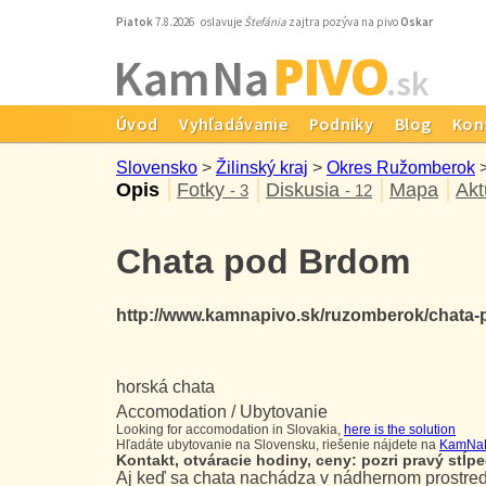
Piatok
7.8.2026 oslavuje
Štefánia
zajtra pozýva na pivo
Oskar
PIVO
Kam Na
.sk
Úvod
Vyhľadávanie
Podniky
Blog
Kon
Slovensko
>
Žilinský kraj
>
Okres Ružomberok
Opis
Fotky
Diskusia
Mapa
Akt
- 3
- 12
Chata pod Brdom
http://www.kamnapivo.sk/ruzomberok/chata
horská chata
Accomodation / Ubytovanie
Looking for accomodation in Slovakia,
here is the solution
Hľadáte ubytovanie na Slovensku, riešenie nájdete na
KamNa
Kontakt, otváracie hodiny, ceny: pozri pravý stĺpec
Aj keď sa chata nachádza v nádhernom prostred