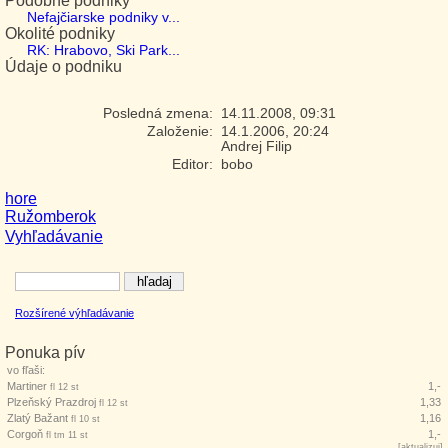
Podobné podniky
Nefajčiarske podniky v...
Okolité podniky
RK: Hrabovo, Ski Park...
Údaje o podniku
Posledná zmena:
14.11.2008, 09:31
Založenie:
14.1.2006, 20:24
Andrej Filip
Editor:
bobo
hore
Ružomberok
Vyhľadávanie
Rozšírené výhľadávanie
Ponuka pív
vo fľaši:
Martiner
1,-
fl 12 st
Plzeňský Prazdroj
1,33
fl 12 st
Zlatý Bažant
1,16
fl 10 st
Corgoň
1,-
fl tm 11 st
[
aktualizuj
]