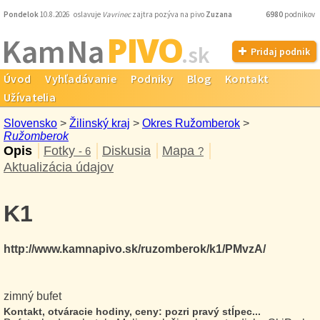
Pondelok
10.8.2026 oslavuje
Vavrinec
zajtra pozýva na pivo
Zuzana
6980
podnikov
PIVO
Kam Na
.sk
Pridaj podnik
Úvod
Vyhľadávanie
Podniky
Blog
Kontakt
Užívatelia
Slovensko
>
Žilinský kraj
>
Okres Ružomberok
>
Ružomberok
Opis
Fotky
Diskusia
Mapa
- 6
?
Aktualizácia údajov
K1
http://www.kamnapivo.sk/ruzomberok/k1/PMvzA/
zimný bufet
Kontakt, otváracie hodiny, ceny: pozri pravý stĺpec...