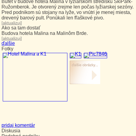
Bufet v budove hotela Malina v lyžiarskom stredisku SkiPark-
Ružomberok. Je otvorený zrejme len počas lyžiarskej sezóny.
Pred podnikom sú stojany na lyže, vo vnútri je menej miesta,
drevený barový pult. Ponúkali len fľaškové pivo.
[
aktualizuj
]
Ako sa tam dostať
Budova hotela Malina na Malinôm Brde.
[
aktualizuj
]
ďalšie
Fotky
pridaj komentár
Diskusia