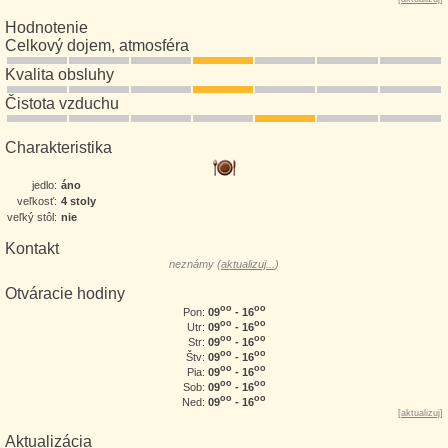
Hodnotenie
Celkový dojem, atmosféra
Kvalita obsluhy
Čistota vzduchu
Charakteristika
jedlo:
áno
veľkosť:
4 stoly
veľký stôl:
nie
Kontakt
neznámy (
aktualizuj...
)
Otváracie hodiny
oo
oo
09
- 16
Pon:
oo
oo
09
- 16
Utr:
oo
oo
09
- 16
Str:
oo
oo
09
- 16
Štv:
oo
oo
09
- 16
Pia:
oo
oo
09
- 16
Sob:
oo
oo
09
- 16
Ned:
[
aktualizuj
]
Aktualizácia