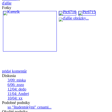
ďalšie
Fotky
pridaj komentár
Diskusia
3/09: miska
6/06: zozo
12/04: dedo
11/04: Andrej
10/04: xx
Podobné podniky
so "študentskými" cenami...
Okolité podniky