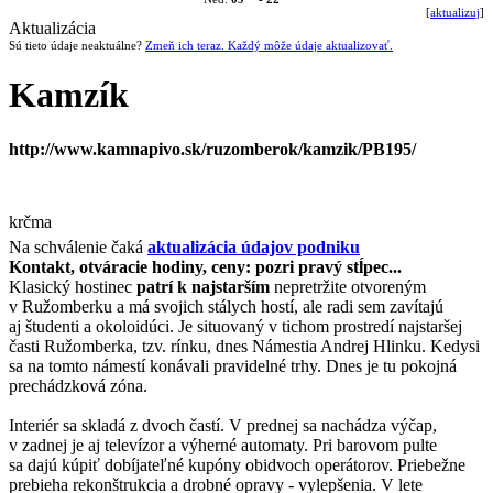
[
aktualizuj
]
Aktualizácia
Sú tieto údaje neaktuálne?
Zmeň ich teraz. Každý môže údaje aktualizovať.
Kamzík
http://www.kamnapivo.sk/ruzomberok/kamzik/PB195/
krčma
Na schválenie čaká
aktualizácia údajov podniku
Kontakt, otváracie hodiny, ceny: pozri pravý stĺpec...
Klasický hostinec
patrí k najstarším
nepretržite otvoreným
v Ružomberku a má svojich stálych hostí, ale radi sem zavítajú
aj študenti a okoloidúci. Je situovaný v tichom prostredí najstaršej
časti Ružomberka, tzv. rínku, dnes Námestia Andrej Hlinku. Kedysi
sa na tomto námestí konávali pravidelné trhy. Dnes je tu pokojná
prechádzková zóna.
Interiér sa skladá z dvoch častí. V prednej sa nachádza výčap,
v zadnej je aj televízor a výherné automaty. Pri barovom pulte
sa dajú kúpiť dobíjateľné kupóny obidvoch operátorov. Priebežne
prebieha rekonštrukcia a drobné opravy - vylepšenia. V lete