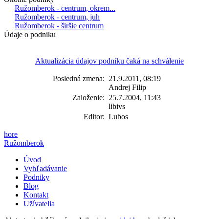
Ružomberok - centrum, okrem...
Ružomberok - centrum, juh
Ružomberok - širšie centrum
Údaje o podniku
Aktualizácia údajov podniku čaká na schválenie
Posledná zmena:
21.9.2011, 08:19
Andrej Filip
Založenie:
25.7.2004, 11:43
libivs
Editor:
Lubos
hore
Ružomberok
Úvod
Vyhľadávanie
Podniky
Blog
Kontakt
Užívatelia