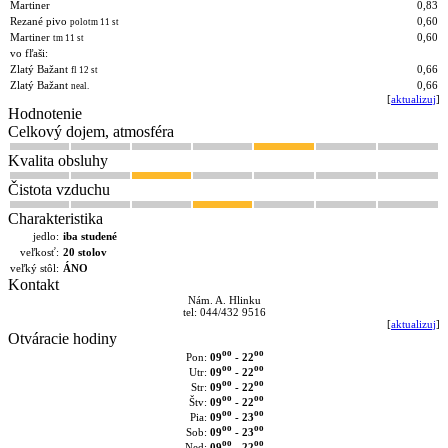
Martiner
0,83
Rezané pivo
0,60
polotm 11 st
Martiner
0,60
tm 11 st
vo fľaši:
Zlatý Bažant
0,66
fl 12 st
Zlatý Bažant
0,66
neal.
[
aktualizuj
]
Hodnotenie
Celkový dojem, atmosféra
Kvalita obsluhy
Čistota vzduchu
Charakteristika
jedlo:
iba studené
veľkosť:
20 stolov
veľký stôl:
ÁNO
Kontakt
Nám. A. Hlinku
tel: 044/432 9516
[
aktualizuj
]
Otváracie hodiny
oo
oo
09
- 22
Pon:
oo
oo
09
- 22
Utr:
oo
oo
09
- 22
Str:
oo
oo
09
- 22
Štv:
oo
oo
09
- 23
Pia:
oo
oo
09
- 23
Sob:
oo
oo
09
- 22
Ned: