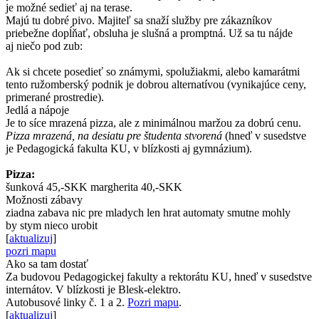
je možné sedieť aj na terase.
Majú tu dobré pivo. Majiteľ sa snaží služby pre zákazníkov
priebežne dopĺňať, obsluha je slušná a promptná. Už sa tu nájde
aj niečo pod zub:
Ak si chcete posedieť so známymi, spolužiakmi, alebo kamarátmi
tento ružomberský podnik je dobrou alternatívou (vynikajúce ceny,
primerané prostredie).
Jedlá a nápoje
Je to síce mrazená pizza, ale z minimálnou maržou za dobrú cenu.
Pizza mrazená, na desiatu pre študenta stvorená
(hneď v susedstve
je Pedagogická fakulta KU, v blízkosti aj gymnázium).
Pizza:
šunková 45,-SKK margherita 40,-SKK
Možnosti zábavy
ziadna zabava nic pre mladych len hrat automaty smutne mohly
by stym nieco urobit
[
aktualizuj
]
pozri mapu
Ako sa tam dostať
Za budovou Pedagogickej fakulty a rektorátu KU, hneď v susedstve
internátov. V blízkosti je Blesk-elektro.
Autobusové linky č. 1 a 2.
Pozri mapu
.
[
aktualizuj
]