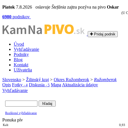
Piatok
7.8.2026 oslavuje
Štefánia
zajtra pozýva na pivo
Oskar
(U C
6980
podnikov
PIVO
Kam Na
.sk
Pridaj podnik
Úvod
Vyhľadávanie
Podniky
Blog
Kontakt
Užívatelia
Slovensko
>
Žilinský kraj
>
Okres Ružomberok
>
Ružomberok
Opis
Fotky
Diskusia
Mapa
Aktualizácia údajov
- 4
- 5
Vyhľadávanie
Rozšírené výhľadávanie
Ponuka pív
Kelt
0,93