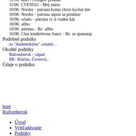
11/06: CVENGO - Moj názor
10/06: Norder - pstruna komu chces kychat hm
10/06: Norder - pstruna aspon sa predstav
10/06: wlado - pstruna ty si riaden kár
10/06: allbo
10/06: pstruna - Re: allbo
10/06: Clen kinderbrosu Sanci - Re: sa spamataj
Podobné podniky
so "študentskými" cenami...
Okolité podniky
Ružomberok - západ
RK: Klačno, Černová,...
Údaje o podniku
hore
Ružomberok
Úvod
Vyhľadávanie
Podniky