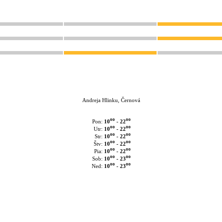
Andreja Hlinku, Černová
oo
oo
10
- 22
Pon:
oo
oo
10
- 22
Utr:
oo
oo
10
- 22
Str:
oo
oo
10
- 22
Štv:
oo
oo
10
- 22
Pia:
oo
oo
10
- 23
Sob:
oo
oo
10
- 23
Ned: