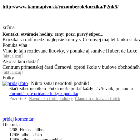
http://www.kamnapivo.sk/ruzomberok/korzika/P2nk5/
krčma
Kontakt, otváracie hodiny, ceny: pozri pravý stĺpec...
Korzika sa radí medzi najlepsie krcmy v Cernovej majitel Janko si d
Ponuka vína
Víno je fajn rozlievane litrovky, v ponuke aj sumive Hubert de Luxe
[
aktualizuj
]
Ako sa tam dostať
Centrum prímestskej časti Černová, oproti škole v budove obchodné
[
aktualizuj
]
Fotky
Nikto zatial neodfotil podnik!
Stačí záber mobilom. Fotku môže pridať každý návštevník, priamo tu:
Formulár pre pridanie fotky k podniku
Pozri tiež:
Návod ako fotiť podniky
,
Článok o pridávaní fotiek
pridaj komentár
Diskusia
2/08: Hrnco - allbo
12/06: albo - abko
12/06: albo - cvengov preklad