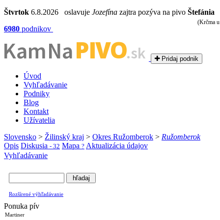
Štvrtok
6.8.2026 oslavuje
Jozefína
zajtra pozýva na pivo
Štefánia
(Krčma u
6980
podnikov
PIVO
Kam Na
.sk
Pridaj podnik
Úvod
Vyhľadávanie
Podniky
Blog
Kontakt
Užívatelia
Slovensko
>
Žilinský kraj
>
Okres Ružomberok
>
Ružomberok
Opis
Diskusia
Mapa
Aktualizácia údajov
- 32
?
Vyhľadávanie
Rozšírené výhľadávanie
Ponuka pív
Martiner