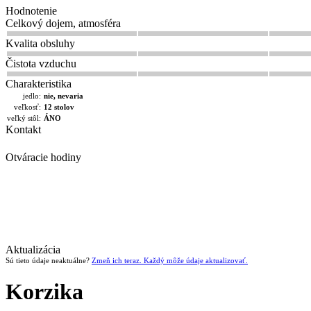
Hodnotenie
Celkový dojem, atmosféra
Kvalita obsluhy
Čistota vzduchu
Charakteristika
jedlo:
nie, nevaria
veľkosť:
12 stolov
veľký stôl:
ÁNO
Kontakt
Otváracie hodiny
Aktualizácia
Sú tieto údaje neaktuálne?
Zmeň ich teraz. Každý môže údaje aktualizovať.
Korzika