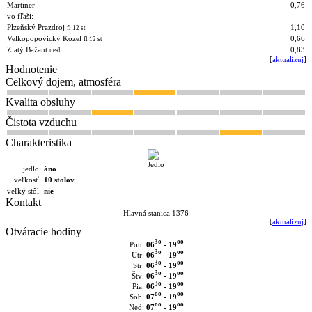
Martiner
0,76
vo fľaši:
Plzeňský Prazdroj
1,10
fl 12 st
Velkopopovický Kozel
0,66
fl 12 st
Zlatý Bažant
0,83
neal.
[
aktualizuj
]
Hodnotenie
Celkový dojem, atmosféra
Kvalita obsluhy
Čistota vzduchu
Charakteristika
jedlo:
áno
veľkosť:
10 stolov
veľký stôl:
nie
Kontakt
Hlavná stanica 1376
[
aktualizuj
]
Otváracie hodiny
3o
oo
06
- 19
Pon:
3o
oo
06
- 19
Utr:
3o
oo
06
- 19
Str:
3o
oo
06
- 19
Štv:
3o
oo
06
- 19
Pia:
oo
oo
07
- 19
Sob:
oo
oo
07
- 19
Ned: