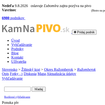
Nedeľa
9.8.2026 oslavuje
Ľubomíra
zajtra pozýva na pivo
Vavrinec
(Bistro na p
6980
podnikov
PIVO
Kam Na
.sk
Pridaj podnik
Úvod
Vyhľadávanie
Podniky
Blog
Kontakt
Užívatelia
Slovensko
>
Žilinský kraj
>
Okres Ružomberok
>
Ružomberok
Opis
Fotky
Diskusia
Mapa
Aktualizácia údajov
- 3
Vyhľadávanie
Rozšírené výhľadávanie
Ponuka pív