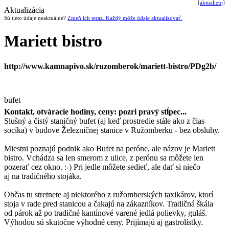
[
aktualizuj
]
Aktualizácia
Sú tieto údaje neaktuálne?
Zmeň ich teraz. Každý môže údaje aktualizovať.
Mariett bistro
http://www.kamnapivo.sk/ruzomberok/mariett-bistro/PDg2b/
bufet
Kontakt, otváracie hodiny, ceny: pozri pravý stĺpec...
Slušný a čistý staničný bufet (aj keď prostredie stále ako z čias
socíka) v budove Železničnej stanice v Ružomberku - bez obsluhy.
Miestni poznajú podnik ako Bufet na peróne, ale názov je Mariett
bistro. Vchádza sa len smerom z ulice, z perónu sa môžete len
pozerať cez okno. :-) Pri jedle môžete sedieť, ale dať si niečo
aj na tradičného stojáka.
Občas tu stretnete aj niektorého z ružomberských taxikárov, ktorí
stoja v rade pred stanicou a čakajú na zákazníkov. Tradičná škála
od párok až po tradičné kantínové varené jedlá polievky, guláš.
Výhodou sú skutočne výhodné ceny. Prijímajú aj gastrolístky.