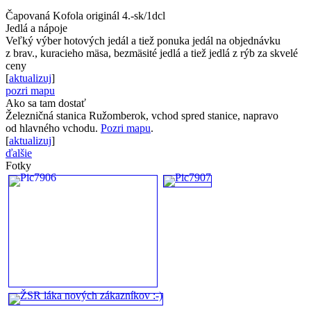
Čapovaná Kofola originál 4.-sk/1dcl
Jedlá a nápoje
Veľký výber hotových jedál a tiež ponuka jedál na objednávku
z brav., kuracieho mäsa, bezmäsité jedlá a tiež jedlá z rýb za skvelé
ceny
[
aktualizuj
]
pozri mapu
Ako sa tam dostať
Železničná stanica Ružomberok, vchod spred stanice, napravo
od hlavného vchodu.
Pozri mapu
.
[
aktualizuj
]
ďalšie
Fotky