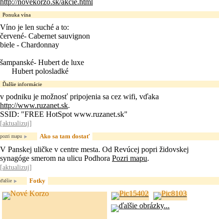
http://novekorzo.sk/akcie.html
Ponuka vína
Víno je len suché a to:
červené- Cabernet sauvignon
biele - Chardonnay
šampanské- Hubert de luxe
Hubert polosladké
Ďalšie informácie
v podniku je možnosť pripojenia sa cez wifi, vďaka
http://www.ruzanet.sk
.
SSID: "FREE HotSpot www.ruzanet.sk"
[
aktualizuj
]
Ako sa tam dostať
pozri mapu
V Panskej uličke v centre mesta. Od Revúcej popri židovskej
synagóge smerom na ulicu Podhora
Pozri mapu
.
[
aktualizuj
]
Fotky
ďalšie