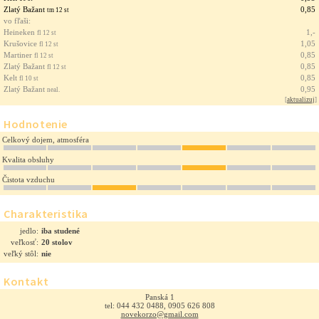
Zlatý Bažant
0,85
tm 12 st
vo fľaši:
Heineken
1,-
fl 12 st
Krušovice
1,05
fl 12 st
Martiner
0,85
fl 12 st
Zlatý Bažant
0,85
fl 12 st
Kelt
0,85
fl 10 st
Zlatý Bažant
0,95
neal.
[
aktualizuj
]
Hodnotenie
Celkový dojem, atmosféra
Kvalita obsluhy
Čistota vzduchu
Charakteristika
jedlo:
iba studené
veľkosť:
20 stolov
veľký stôl:
nie
Kontakt
Panská 1
tel: 044 432 0488, 0905 626 808
novekorzo@gmail.com