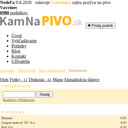
Nedeľa
9.8.2026 oslavuje
Ľubomíra
zajtra pozýva na pivo
Vavrinec
6980
podnikov
PIVO
Kam Na
.sk
Pridaj podnik
Úvod
Vyhľadávanie
Podniky
Blog
Kontakt
Užívatelia
Slovensko
>
Žilinský kraj
>
Okres Ružomberok
>
Ružomberok
Opis
Fotky
Diskusia
Mapa
Aktualizácia údajov
- 12
- 43
Vyhľadávanie
Rozšírené výhľadávanie
Ponuka pív
Martiner
0,95
Corgoň tankový 10°
0,95
10 st
Kelt
0,95
10 st