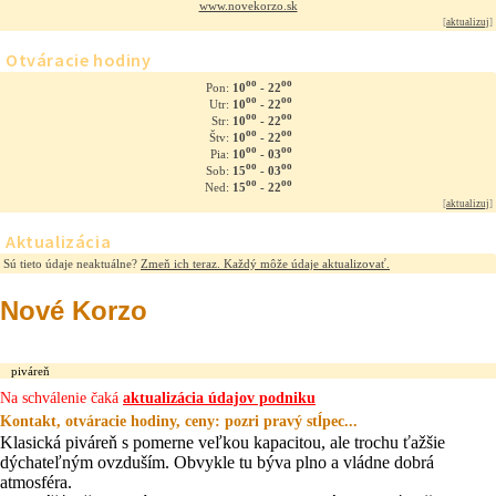
www.novekorzo.sk
[
aktualizuj
]
Otváracie hodiny
oo
oo
10
- 22
Pon:
oo
oo
10
- 22
Utr:
oo
oo
10
- 22
Str:
oo
oo
10
- 22
Štv:
oo
oo
10
- 03
Pia:
oo
oo
15
- 03
Sob:
oo
oo
15
- 22
Ned:
[
aktualizuj
]
Aktualizácia
Sú tieto údaje neaktuálne?
Zmeň ich teraz. Každý môže údaje aktualizovať.
Nové Korzo
piváreň
Na schválenie čaká
aktualizácia údajov podniku
Kontakt, otváracie hodiny, ceny: pozri pravý stĺpec...
Klasická piváreň s pomerne veľkou kapacitou, ale trochu ťažšie
dýchateľným ovzduším. Obvykle tu býva plno a vládne dobrá
atmosféra.