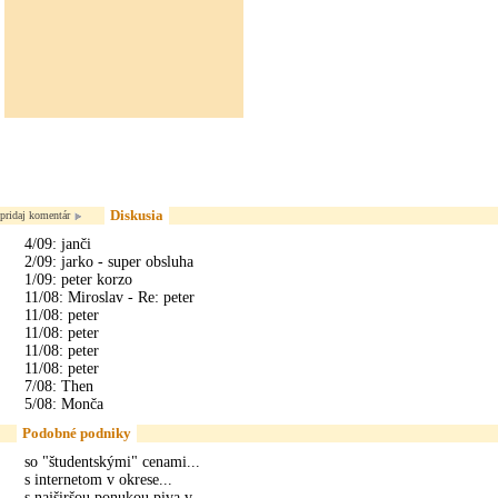
Diskusia
pridaj komentár
4/09: janči
2/09: jarko - super obsluha
1/09: peter korzo
11/08: Miroslav - Re: peter
11/08: peter
11/08: peter
11/08: peter
11/08: peter
7/08: Then
5/08: Monča
Podobné podniky
so "študentskými" cenami...
s internetom v okrese...
s najširšou ponukou piva v...