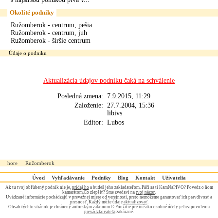
Okolité podniky
Ružomberok - centrum, pešia...
Ružomberok - centrum, juh
Ružomberok - širšie centrum
Údaje o podniku
Aktualizácia údajov podniku čaká na schválenie
Posledná zmena:
7.9.2015, 11:29
Založenie:
27.7.2004, 15:36
libivs
Editor:
Lubos
hore
Ružomberok
Úvod
Vyhľadávanie
Podniky
Blog
Kontakt
Užívatelia
Ak tu tvoj obľúbený podnik nie je,
pridaj ho
a budeš jeho zakladateľom. Páči sa ti KamNaPIVO? Povedz o ňom
kamarátom.Čo zlepšiť? Sme zvedaví na
tvoj názor
.
Uvádzané informácie pochádzajú v prevažnej miere od verejnosti, preto nemôžeme garantovať ich pravdivosť a
presnosť. Každý môže údaje
aktualizovať
.
Obsah týchto stránok je chránený autorským zákonom © Použitie pre iné ako osobné účely je bez povolenia
prevádzkovateľa
zakázané.