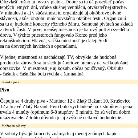
Obzvlášť rušno tu býva v piatok. Dobre sa tu dá posedieť počas
teplých letných dní, vďaka slušnej ventilácii, otvárateľnej streche.
V minulosti a aj v súčastnosti tu organizujú aj októbrové pivné
slávnosti, akúsi obdobu mníchovského október festu. Organizujú
sa tu aj hudobné koncerty rôzneho žánru. Samotná piváreň sa skladá
z dvoch častí. V prvej menšej miestnosti je barový pult zo svetlého
dreva. V týchto priestoroch fungovalo Korzo pred jeho
rekonštrukciou. Hlavná, väčšia miestnosť je ďalej. Sedí
sa na drevených laviciach s operadlami.
V jednej miestnosti sa nachádzajú TV, obvykle ide hudobná
produkcia,zároveň sa tu sledujú športové prenosy na veľkoplošnej
obrazovke. V miestnosti je aj kozub, občas používaný. Obsluha
- čašník a čašníčka bola rýchla a šarmantná.
Ponuka piva
Pivo
Čapujú sa 4 druhy piva - Martiner 12 a Zlatý Bažant 10, Krušovice
12 a tmavé Zlatý Bažant. Pivo bolo vychladené na 7 stupňov a pena
trvala 4 minúty (optimum 6-8 stupňov, 5 minút), čo sú veľmi dobré
ukazovatele. Z tohto dôvodu je aj zvýšené celkové hodnotenie.
Možnosti zábavy
V soboty bývajú koncerty známych aj menej známych kapiel.