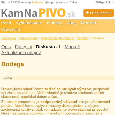
Piatok
7.8.2026 oslavuje
Štefánia
zajtra pozýva na pivo
Oskar
6980
podnikov
PIVO
Kam Na
.sk
Pridaj podnik
Úvod
Vyhľadávanie
Podniky
Blog
Kontakt
Užívatelia
Slovensko
>
Trnavský kraj
>
Okres Dunajská Streda
>
Šamorín
>
Diskusia
Opis
Fotky
Diskusia
Mapa
- 4
- 1
?
Aktualizácia údajov
Bodega
krčma
Diskutujúcim odporúčame
zdržať sa hrubých výrazov
, príspevok
tak získa na vážnosti. Veľmi vhodné je uvádzať okolnosti vašich
skúseností, napríklad dátum a čas.
Za obsah príspevkov
je zodpovedný užívateľ
, nie prevádzkovateľ
portálu. Nemôžeme ovplyvniť názory diskutujúcich, v záujme
zachovania kvality si však vyhradzujeme právo stiahnuť príspevky,
ktoré nesúvisia s podnikom, niekoho hrubo osočujú alebo šíria