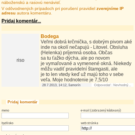
náboženskú a rasovú nenávisť.
V odôvodnených prípadoch pri porušení pravidiel
zverejníme IP
adresu
autora komentáru.
Pridaj komentár...
Bodega
Veľmi dobrá krčmička, s dobrým pivom aké
inde na okolí nečapujú - Litovel. Obsluha
(Helenka) príjemná osoba. Občas
sa tu ťažko dýcha, ale po novom
riso
je vymaľované a vymenené okná. Niekedy
môžu vadiť pravidelní štamgasti, ale
je to len vtedy keď už majú toho v sebe
veľa. Moje hodnotenie je 7,5/10
28.7.2013, 14:12, šamorín
Odpovedať
|
Nevhodný...
Pridaj komentár
meno
e-mail (zobrazený kódovaný)
bydlisko
web stránka