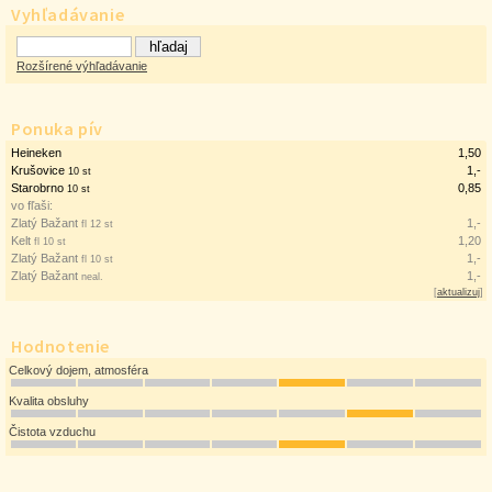
Vyhľadávanie
Rozšírené výhľadávanie
Ponuka pív
Heineken
1,50
Krušovice
1,-
10 st
Starobrno
0,85
10 st
vo fľaši:
Zlatý Bažant
1,-
fl 12 st
Kelt
1,20
fl 10 st
Zlatý Bažant
1,-
fl 10 st
Zlatý Bažant
1,-
neal.
[
aktualizuj
]
Hodnotenie
Celkový dojem, atmosféra
Kvalita obsluhy
Čistota vzduchu