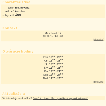
Charakteristika
jedlo:
nie, nevaria
veľkosť:
6 stolov
veľký stôl:
ÁNO
Kontakt
Mliečňanská 2
tel: 0915 361 233
[
aktualizuj
]
Otváracie hodiny
oo
oo
12
- 23
Pon:
oo
oo
12
- 23
Utr:
oo
oo
12
- 23
Str:
oo
oo
12
- 23
Štv:
oo
oo
12
- 24
Pia:
oo
oo
12
- 24
Sob:
oo
oo
12
- 23
Ned:
[
aktualizuj
]
Aktualizácia
Sú tieto údaje neaktuálne?
Zmeň ich teraz. Každý môže údaje aktualizovať.