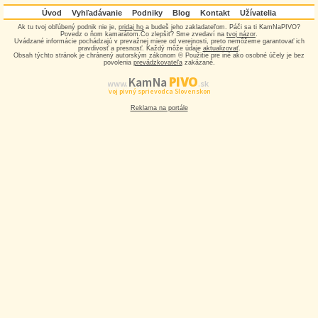
Úvod
Vyhľadávanie
Podniky
Blog
Kontakt
Užívatelia
Ak tu tvoj obľúbený podnik nie je,
pridaj ho
a budeš jeho zakladateľom. Páči sa ti KamNaPIVO?
Povedz o ňom kamarátom.Čo zlepšiť? Sme zvedaví na
tvoj názor
.
Uvádzané informácie pochádzajú v prevažnej miere od verejnosti, preto nemôžeme garantovať ich
pravdivosť a presnosť. Každý môže údaje
aktualizovať
.
Obsah týchto stránok je chránený autorským zákonom © Použitie pre iné ako osobné účely je bez
povolenia
prevádzkovateľa
zakázané.
PIVO
Kam Na
www.
.sk
Tvoj pivný sprievodca Slovenskom
Reklama na portále