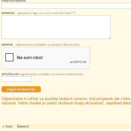
nadpis príspevku
komentár
(povolené sú tagy: i, b, u, em, small, font color="")
overenie
(registrovaným užívateľom sa nezobrazí táto kontrola)
aktuálny rok
(registrovaným užívateľom sa nezobrazí táto kontrola)
Odporúčame ti zdržať sa použitia hrubých výrazov, tvoj príspevok tak získa
vážnosti. Veľmi vhodné je uviesť okolnosti tvojej skúseností, napríklad dát
hore
Šamorín