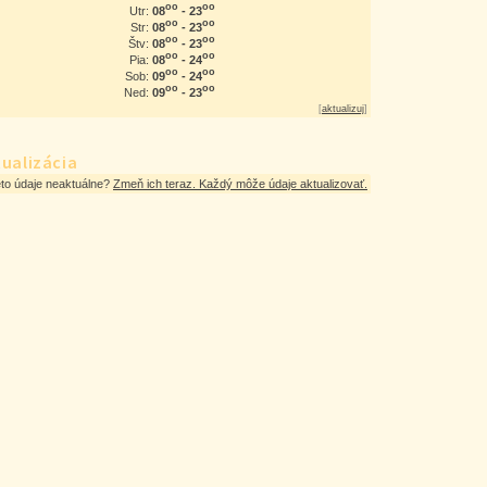
oo
oo
08
- 23
Utr:
oo
oo
08
- 23
Str:
oo
oo
08
- 23
Štv:
oo
oo
08
- 24
Pia:
oo
oo
09
- 24
Sob:
oo
oo
09
- 23
Ned:
[
aktualizuj
]
ualizácia
eto údaje neaktuálne?
Zmeň ich teraz. Každý môže údaje aktualizovať.