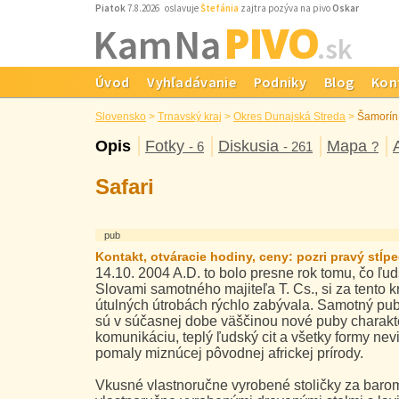
Piatok
7.8.2026 oslavuje
Štefánia
zajtra pozýva na pivo
Oskar
PIVO
Kam Na
.sk
Úvod
Vyhľadávanie
Podniky
Blog
Kon
Slovensko
>
Trnavský kraj
>
Okres Dunajská Streda
>
Šamorín
Opis
Fotky
Diskusia
Mapa
- 6
- 261
?
Safari
pub
Kontakt, otváracie hodiny, ceny: pozri pravý stĺpec
14.10. 2004 A.D. to bolo presne rok tomu, čo ľu
Slovami samotného majiteľa T. Cs., si za tento kr
útulných útrobách rýchlo zabývala. Samotný pub 
sú v súčasnej dobe väščinou nové puby charakte
komunikáciu, teplý ľudský cit a všetky formy nev
pomaly miznúcej pôvodnej africkej prírody.
Vkusné vlastnoručne vyrobené stoličky za barom