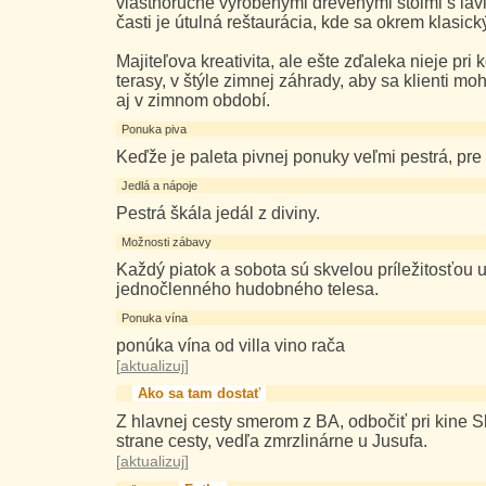
vlastnoručne vyrobenými drevenými stolmi s lavica
časti je útulná reštaurácia, kde sa okrem klasick
Majiteľova kreativita, ale ešte zďaleka nieje pri
terasy, v štýle zimnej záhrady, aby sa klienti mo
aj v zimnom období.
Ponuka piva
Keďže je paleta pivnej ponuky veľmi pestrá, pre
Jedlá a nápoje
Pestrá škála jedál z diviny.
Možnosti zábavy
Každý piatok a sobota sú skvelou príležitosťou u
jednočlenného hudobného telesa.
Ponuka vína
ponúka vína od villa vino rača
[
aktualizuj
]
Ako sa tam dostať
Z hlavnej cesty smerom z BA, odbočiť pri kine 
strane cesty, vedľa zmrzlinárne u Jusufa.
[
aktualizuj
]