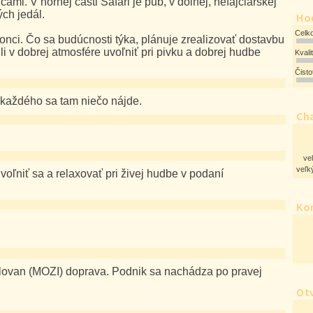
mi. V hornej časti Safari je pub, v dolnej, nefajčiarskej
ých jedál.
Ho
Celk
 konci. Čo sa budúcnosti týka, plánuje zrealizovať dostavbu
hli v dobrej atmosfére uvoľniť pri pivku a dobrej hudbe
Kvali
Čist
 každého sa tam niečo nájde.
Cha
ve
veľký
voľniť sa a relaxovať pri živej hudbe v podaní
Ko
Slovan (MOZI) doprava. Podnik sa nachádza po pravej
Ot