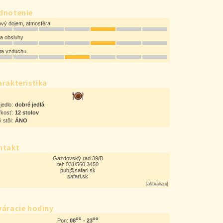
dnotenie
ový dojem, atmosféra
ta obsluhy
ota vzduchu
rakteristika
jedlo:
dobré jedlá
ľkosť:
12 stolov
 stôl:
ÁNO
ntakt
Gazdovský rad 39/B
tel: 031/560 3450
pub@safari.sk
safari.sk
[
aktualizuj
]
váracie hodiny
oo
oo
08
- 23
Pon: