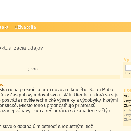
takt
Užívatelia
Aktualizácia údajov
Vy
(Tomi)
Roz
...
Po
dská noha prekročila prah novovzniknutého Safari Pubu.
átky čas pub vybudoval svoju stálu klientelu, ktorá sa v jej
Star
postráda novšie technické výstrelky a výdobytky, ktorými
Zlat
ristické. Miesto toho uprednostňuje priateľskú
Zlat
iazanej zábavy. Pub a reštaurácia sú zariadené v štýle
vo fľ
Zlat
Zlat
 skvelo dopĺňajú miestnosť s robustnými tiež