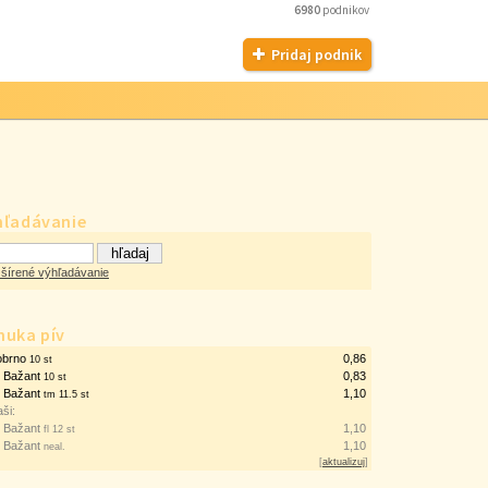
6980
podnikov
Pridaj podnik
hľadávanie
šírené výhľadávanie
nuka pív
obrno
0,86
10 st
ý Bažant
0,83
10 st
ý Bažant
1,10
tm 11.5 st
aši:
ý Bažant
1,10
fl 12 st
ý Bažant
1,10
neal.
[
aktualizuj
]