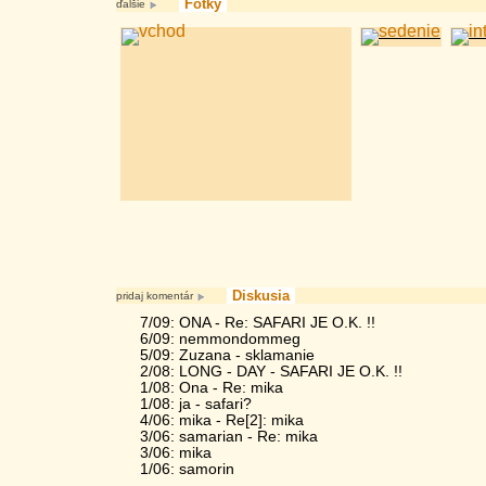
Fotky
ďalšie
Diskusia
pridaj komentár
7/09: ONA - Re: SAFARI JE O.K. !!
6/09: nemmondommeg
5/09: Zuzana - sklamanie
2/08: LONG - DAY - SAFARI JE O.K. !!
1/08: Ona - Re: mika
1/08: ja - safari?
4/06: mika - Re[2]: mika
3/06: samarian - Re: mika
3/06: mika
1/06: samorin