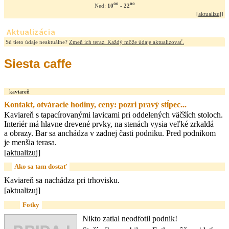
oo
oo
10
- 22
Ned:
[
aktualizuj
]
Aktualizácia
Sú tieto údaje neaktuálne?
Zmeň ich teraz. Každý môže údaje aktualizovať.
Siesta caffe
kaviareň
Kontakt, otváracie hodiny, ceny: pozri pravý stĺpec...
Kaviareň s tapacírovanými lavicami pri oddelených väčších stoloch.
Interiér má hlavne drevené prvky, na stenách vysia veľké zrkaldá
a obrazy. Bar sa anchádza v zadnej časti podniku. Pred podnikom
je menšia terasa.
[
aktualizuj
]
Ako sa tam dostať
Kaviareň sa nachádza pri trhovisku.
[
aktualizuj
]
Fotky
Nikto zatial neodfotil podnik!