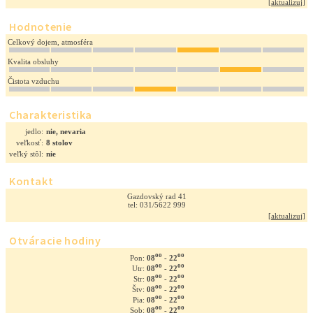
[
aktualizuj
]
Hodnotenie
Celkový dojem, atmosféra
Kvalita obsluhy
Čistota vzduchu
Charakteristika
jedlo:
nie, nevaria
veľkosť:
8 stolov
veľký stôl:
nie
Kontakt
Gazdovský rad 41
tel: 031/5622 999
[
aktualizuj
]
Otváracie hodiny
oo
oo
08
- 22
Pon:
oo
oo
08
- 22
Utr:
oo
oo
08
- 22
Str:
oo
oo
08
- 22
Štv:
oo
oo
08
- 22
Pia:
oo
oo
08
- 22
Sob: