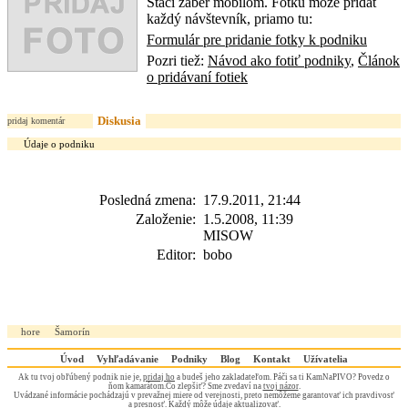
Stačí záber mobilom. Fotku môže pridať
každý návštevník, priamo tu:
Formulár pre pridanie fotky k podniku
Pozri tiež:
Návod ako fotiť podniky
,
Článok
o pridávaní fotiek
Diskusia
pridaj komentár
Údaje o podniku
Posledná zmena:
17.9.2011, 21:44
Založenie:
1.5.2008, 11:39
MISOW
Editor:
bobo
hore
Šamorín
Úvod
Vyhľadávanie
Podniky
Blog
Kontakt
Užívatelia
Ak tu tvoj obľúbený podnik nie je,
pridaj ho
a budeš jeho zakladateľom. Páči sa ti KamNaPIVO? Povedz o
ňom kamarátom.Čo zlepšiť? Sme zvedaví na
tvoj názor
.
Uvádzané informácie pochádzajú v prevažnej miere od verejnosti, preto nemôžeme garantovať ich pravdivosť
a presnosť. Každý môže údaje
aktualizovať
.