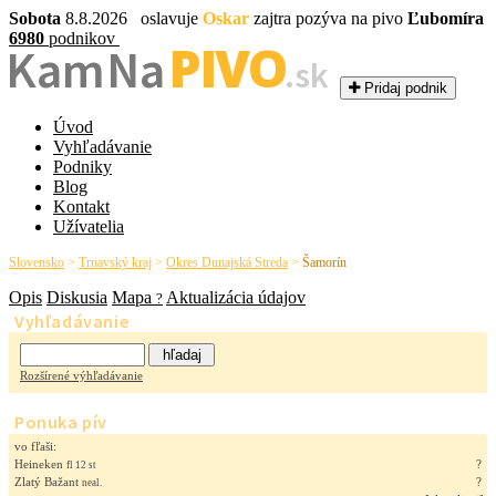
Sobota
8.8.2026 oslavuje
Oskar
zajtra pozýva na pivo
Ľubomíra
6980
podnikov
PIVO
Kam Na
.sk
Pridaj podnik
Úvod
Vyhľadávanie
Podniky
Blog
Kontakt
Užívatelia
Slovensko
>
Trnavský kraj
>
Okres Dunajská Streda
>
Šamorín
Opis
Diskusia
Mapa
Aktualizácia údajov
?
Vyhľadávanie
Rozšírené výhľadávanie
Ponuka pív
vo fľaši:
Heineken
?
fl 12 st
Zlatý Bažant
?
neal.