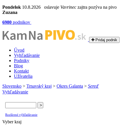
Pondelok
10.8.2026 oslavuje
Vavrinec
zajtra pozýva na pivo
Zuzana
6980
podnikov
PIVO
Kam Na
.sk
Pridaj podnik
Úvod
Vyhľadávanie
Podniky
Blog
Kontakt
Užívatelia
Slovensko
>
Trnavský kraj
>
Okres Galanta
>
Sereď
Vyhľadávanie
Rozšírené výhľadávanie
Vyber kraj