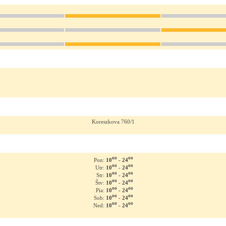
Koreszkova 760/1
oo
oo
10
- 24
Pon:
oo
oo
10
- 24
Utr:
oo
oo
10
- 24
Str:
oo
oo
10
- 24
Štv:
oo
oo
10
- 24
Pia:
oo
oo
10
- 24
Sob:
oo
oo
10
- 24
Ned: