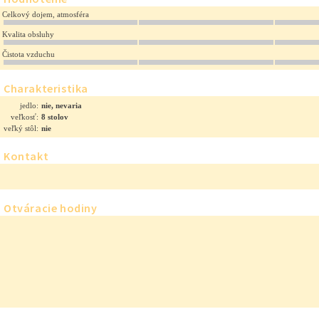
Celkový dojem, atmosféra
Kvalita obsluhy
Čistota vzduchu
Charakteristika
jedlo:
nie, nevaria
veľkosť:
8 stolov
veľký stôl:
nie
Kontakt
Otváracie hodiny