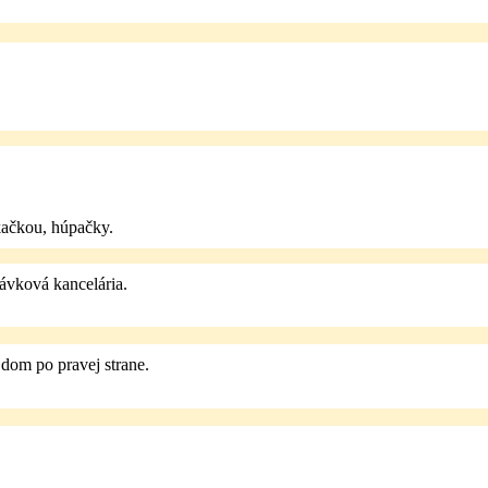
kačkou, húpačky.
távková kancelária.
dom po pravej strane.