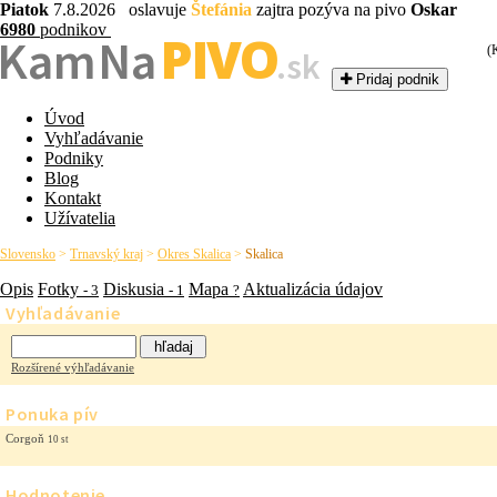
Piatok
7.8.2026 oslavuje
Štefánia
zajtra pozýva na pivo
Oskar
6980
podnikov
PIVO
Kam Na
(
.sk
Pridaj podnik
Úvod
Vyhľadávanie
Podniky
Blog
Kontakt
Užívatelia
Slovensko
>
Trnavský kraj
>
Okres Skalica
>
Skalica
Opis
Fotky
Diskusia
Mapa
Aktualizácia údajov
- 3
- 1
?
Vyhľadávanie
Rozšírené výhľadávanie
Ponuka pív
Corgoň
10 st
Hodnotenie