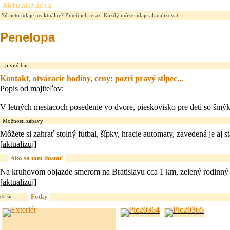
Aktualizácia
Sú tieto údaje neaktuálne?
Zmeň ich teraz. Každý môže údaje aktualizovať.
Penelopa
pivný bar
Kontakt, otváracie hodiny, ceny: pozri pravý stĺpec...
Popis od majiteľov:
V letných mesiacoch posedenie vo dvore, pieskovisko pre deti so šmý
Možnosti zábavy
Môžete si zahrať stolný futbal, šípky, hracie automaty, zavedená je aj s
[
aktualizuj
]
Ako sa tam dostať
Na kruhovom objazde smerom na Bratislavu cca 1 km, zelený rodinný 
[
aktualizuj
]
Fotky
ďalšie