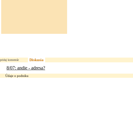
Diskusia
pridaj komentár
8/07: andie - adresa?
Údaje o podniku