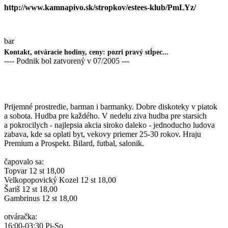
http://www.kamnapivo.sk/stropkov/estees-klub/PmLYz/
bar
Kontakt, otváracie hodiny, ceny: pozri pravý stĺpec...
---- Podnik bol zatvorený v 07/2005 ---
Prijemné prostredie, barman i barmanky. Dobre diskoteky v piatok
a sobota. Hudba pre každého. V nedelu ziva hudba pre starsich
a pokrocilych - najlepsia akcia siroko daleko - jednoducho ludova
zabava, kde sa oplati byt, vekovy priemer 25-30 rokov. Hraju
Premium a Prospekt. Bilard, futbal, salonik.
čapovalo sa:
Topvar 12 st 18,00
Velkopopovický Kozel 12 st 18,00
Šariš 12 st 18,00
Gambrinus 12 st 18,00
otváračka:
16:00-03:30 Pi-So