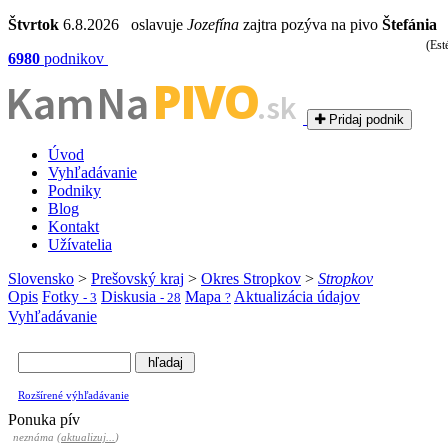
Štvrtok
6.8.2026 oslavuje
Jozefína
zajtra pozýva na pivo
Štefánia
(Est
6980
podnikov
PIVO
Kam Na
.sk
Pridaj podnik
Úvod
Vyhľadávanie
Podniky
Blog
Kontakt
Užívatelia
Slovensko
>
Prešovský kraj
>
Okres Stropkov
>
Stropkov
Opis
Fotky
Diskusia
Mapa
Aktualizácia údajov
- 3
- 28
?
Vyhľadávanie
Rozšírené výhľadávanie
Ponuka pív
neznáma (
aktualizuj...
)