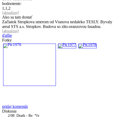
hodnotenie:
1,1,2
[
aktualizuj
]
Ako sa tam dostať
Začiatok Stropkova smerom od Vranova nedaleko TESLY. Byvaly
areal STS a.s. Stropkov. Budova so zlto-oranzovou fasadou.
[
aktualizuj
]
ďalšie
Fotky
pridaj komentár
Diskusia
2/08: Death - Re: *fy