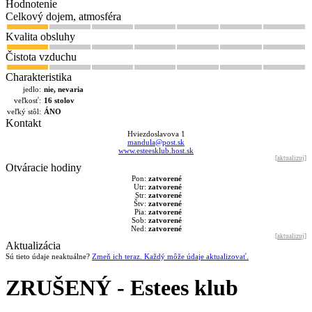
Hodnotenie
Celkový dojem, atmosféra
Kvalita obsluhy
Čistota vzduchu
Charakteristika
jedlo:
nie, nevaria
veľkosť:
16 stolov
veľký stôl:
ÁNO
Kontakt
Hviezdoslavova 1
mandula@post.sk
www.esteesklub.host.sk
[
aktualizuj
]
Otváracie hodiny
Pon:
zatvorené
Utr:
zatvorené
Str:
zatvorené
Štv:
zatvorené
Pia:
zatvorené
Sob:
zatvorené
Ned:
zatvorené
[
aktualizuj
]
Aktualizácia
Sú tieto údaje neaktuálne?
Zmeň ich teraz. Každý môže údaje aktualizovať.
ZRUŠENÝ - Estees klub