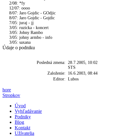
2/08: *fy
12/07: oooo
8/07: Jaro Gojdic - GOdjic
8/07: Jaro Gojdic - Gojdic
7/05: juraj - jj
3/05: ruzicka - koncert
3/05: Johny Rambo
3/05: johny armbo - info
3/05: saxana
Údaje o podniku
Posledná zmena:
28.7.2005, 10:02
STS
Založenie:
16.6.2003, 08:44
Editor:
Lubos
hore
Stropkov
Úvod
Vyhľadávanie
Podniky
Blog
Kontakt
Užívatelia