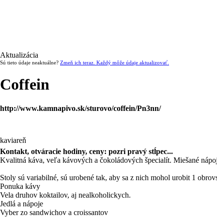
Aktualizácia
Sú tieto údaje neaktuálne?
Zmeň ich teraz. Každý môže údaje aktualizovať.
Coffein
http://www.kamnapivo.sk/sturovo/coffein/Pn3nn/
kaviareň
Kontakt, otváracie hodiny, ceny: pozri pravý stĺpec...
Kvalitná káva, veľa kávových a čokoládových špecialít. Miešané nápoj
Stoly sú variabilné, sú urobené tak, aby sa z nich mohol urobit 1 obrov
Ponuka kávy
Vela druhov koktailov, aj nealkoholickych.
Jedlá a nápoje
Vyber zo sandwichov a croissantov