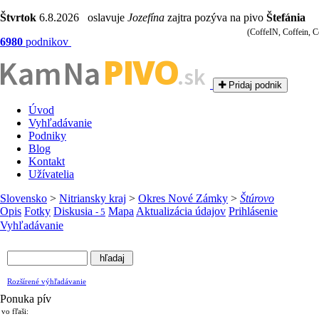
Štvrtok
6.8.2026 oslavuje
Jozefína
zajtra pozýva na pivo
Štefánia
(CoffeIN, Coffein, C
6980
podnikov
PIVO
Kam Na
.sk
Pridaj podnik
Úvod
Vyhľadávanie
Podniky
Blog
Kontakt
Užívatelia
Slovensko
>
Nitriansky kraj
>
Okres Nové Zámky
>
Štúrovo
Opis
Fotky
Diskusia
Mapa
Aktualizácia údajov
Prihlásenie
- 5
Vyhľadávanie
Rozšírené výhľadávanie
Ponuka pív
vo fľaši: