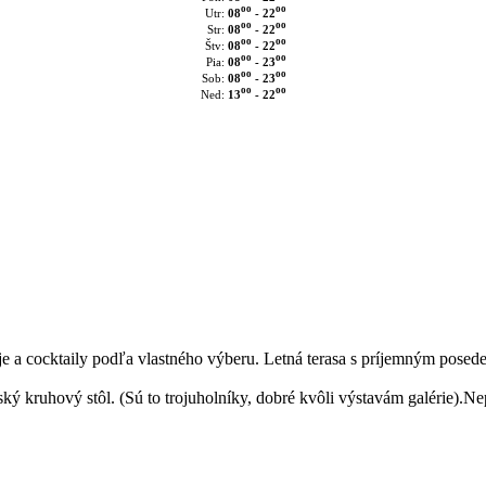
oo
oo
08
- 22
Utr:
oo
oo
08
- 22
Str:
oo
oo
08
- 22
Štv:
oo
oo
08
- 23
Pia:
oo
oo
08
- 23
Sob:
oo
oo
13
- 22
Ned:
e a cocktaily podľa vlastného výberu. Letná terasa s príjemným posed
ský kruhový stôl. (Sú to trojuholníky, dobré kvôli výstavám galérie).Ne