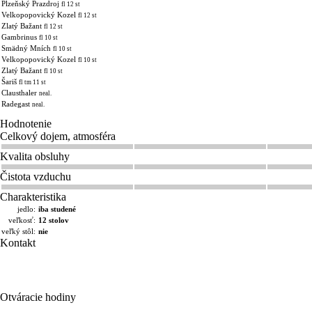
Plzeňský Prazdroj
fl 12 st
Velkopopovický Kozel
fl 12 st
Zlatý Bažant
fl 12 st
Gambrinus
fl 10 st
Smädný Mních
fl 10 st
Velkopopovický Kozel
fl 10 st
Zlatý Bažant
fl 10 st
Šariš
fl tm 11 st
Clausthaler
neal.
Radegast
neal.
Hodnotenie
Celkový dojem, atmosféra
Kvalita obsluhy
Čistota vzduchu
Charakteristika
jedlo:
iba studené
veľkosť:
12 stolov
veľký stôl:
nie
Kontakt
Otváracie hodiny