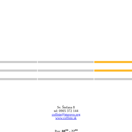
Sv. Štefana 8
tel: 0905 372 144
coffein@sturovo.org
www.coffein.sk
oo
oo
08
- 22
Pon: