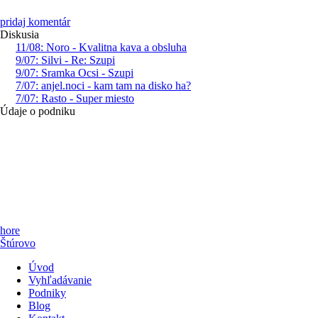
pridaj komentár
Diskusia
11/08: Noro - Kvalitna kava a obsluha
9/07: Silvi - Re: Szupi
9/07: Sramka Ocsi - Szupi
7/07: anjel.noci - kam tam na disko ha?
7/07: Rasto - Super miesto
Údaje o podniku
hore
Štúrovo
Úvod
Vyhľadávanie
Podniky
Blog