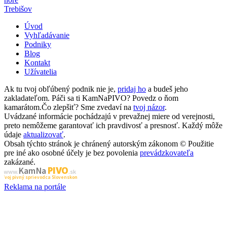
Trebišov
Úvod
Vyhľadávanie
Podniky
Blog
Kontakt
Užívatelia
Ak tu tvoj obľúbený podnik nie je,
pridaj ho
a budeš jeho
zakladateľom. Páči sa ti KamNaPIVO? Povedz o ňom
kamarátom.Čo zlepšiť? Sme zvedaví na
tvoj názor
.
Uvádzané informácie pochádzajú v prevažnej miere od verejnosti,
preto nemôžeme garantovať ich pravdivosť a presnosť. Každý môže
údaje
aktualizovať
.
Obsah týchto stránok je chránený autorským zákonom © Použitie
pre iné ako osobné účely je bez povolenia
prevádzkovateľa
zakázané.
PIVO
Kam Na
www.
.sk
Tvoj pivný sprievodca Slovenskom
Reklama na portále