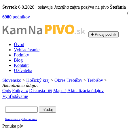
Štvrtok
6.8.2026 oslavuje
Jozefína
zajtra pozýva na pivo
Štefánia
6980
podnikov
PIVO
Kam Na
.sk
Pridaj podnik
Úvod
Vyhľadávanie
Podniky
Blog
Kontakt
Užívatelia
Slovensko
>
Košický kraj
>
Okres Trebišov
>
Trebišov
>
Aktualizácia údajov
Opis
Fotky
Diskusia
Mapa
Aktualizácia údajov
- 4
- 89
?
Vyhľadávanie
Rozšírené výhľadávanie
Ponuka pív