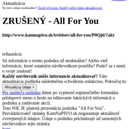
Aktualizácia
Sú tieto údaje neaktuálne?
Zmeň ich teraz. Každý môže údaje aktualizovať.
ZRUŠENÝ - All For You
http://www.kamnapivo.sk/trebisov/all-for-you/P0Qjd/?akt
reštaurácia
Sú informácie o tomto podniku už neaktuálne? Alebo vieš
informácie, ktoré ostatným návštevníkom pomôžu? Podeľ sa s nami
o svoje znalosti!
Každý návštevník môže informácie aktualizovať!
Táto
aktualizácia podlieha následnému schváleniu redakciou. Pokračuj tu:
Pre majiteľa podniku
dáme po vyplnení registračného formulára
prístupové meno a heslo na editovanie faktických informácii o
podniku a zadávanie akcií.
Toto NIE JE platená prezentácia podniku "All For You".
Prevádzkovateľ stránky KamNaPIVO.sk negarantuje aktuálnosť
zverejnených údajov. Údaje o podniku prichádzajú od samotných
návštevníkov tejto stránky.
hore