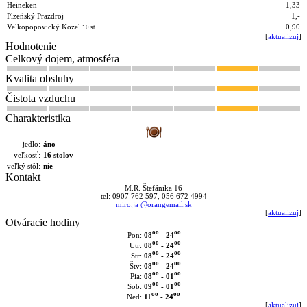
Heineken
1,33
Plzeňský Prazdroj
1,-
Velkopopovický Kozel
0,90
10 st
[
aktualizuj
]
Hodnotenie
Celkový dojem, atmosféra
Kvalita obsluhy
Čistota vzduchu
Charakteristika
jedlo:
áno
veľkosť:
16 stolov
veľký stôl:
nie
Kontakt
M.R. Štefánika 16
tel: 0907 762 597, 056 672 4994
miro.ja @orangemail.sk
[
aktualizuj
]
Otváracie hodiny
oo
oo
08
- 24
Pon:
oo
oo
08
- 24
Utr:
oo
oo
08
- 24
Str:
oo
oo
08
- 24
Štv:
oo
oo
08
- 01
Pia:
oo
oo
09
- 01
Sob:
oo
oo
11
- 24
Ned:
[
aktualizuj
]