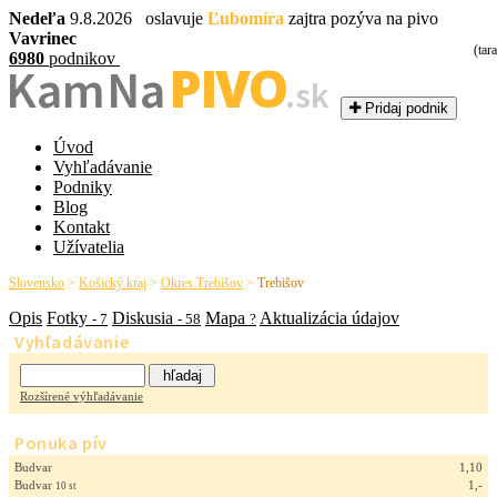
Nedeľa
9.8.2026 oslavuje
Ľubomíra
zajtra pozýva na pivo
Vavrinec
(tar
6980
podnikov
PIVO
Kam Na
.sk
Pridaj podnik
Úvod
Vyhľadávanie
Podniky
Blog
Kontakt
Užívatelia
Slovensko
>
Košický kraj
>
Okres Trebišov
>
Trebišov
Opis
Fotky
Diskusia
Mapa
Aktualizácia údajov
- 7
- 58
?
Vyhľadávanie
Rozšírené výhľadávanie
Ponuka pív
Budvar
1,10
Budvar
1,-
10 st