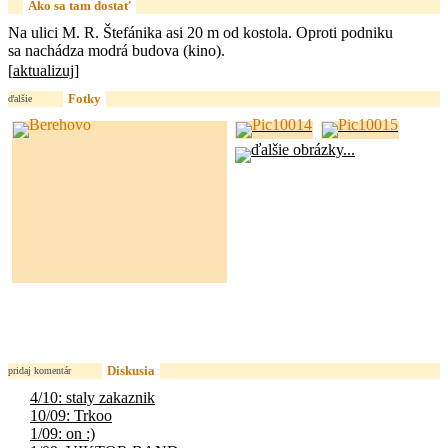
Ako sa tam dostať
Na ulici M. R. Štefánika asi 20 m od kostola. Oproti podniku
sa nachádza modrá budova (kino).
[
aktualizuj
]
Fotky
ďalšie
Diskusia
pridaj komentár
4/10: staly zakaznik
10/09: Trkoo
1/09: on :)