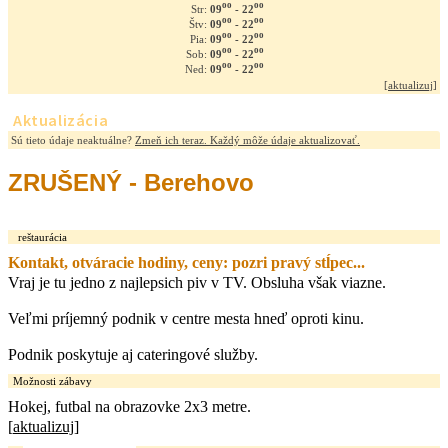
oo
oo
09
- 22
Str:
oo
oo
09
- 22
Štv:
oo
oo
09
- 22
Pia:
oo
oo
09
- 22
Sob:
oo
oo
09
- 22
Ned:
[
aktualizuj
]
Aktualizácia
Sú tieto údaje neaktuálne?
Zmeň ich teraz. Každý môže údaje aktualizovať.
ZRUŠENÝ - Berehovo
reštaurácia
Kontakt, otváracie hodiny, ceny: pozri pravý stĺpec...
Vraj je tu jedno z najlepsich piv v TV. Obsluha však viazne.
Veľmi príjemný podnik v centre mesta hneď oproti kinu.
Podnik poskytuje aj cateringové služby.
Možnosti zábavy
Hokej, futbal na obrazovke 2x3 metre.
[
aktualizuj
]