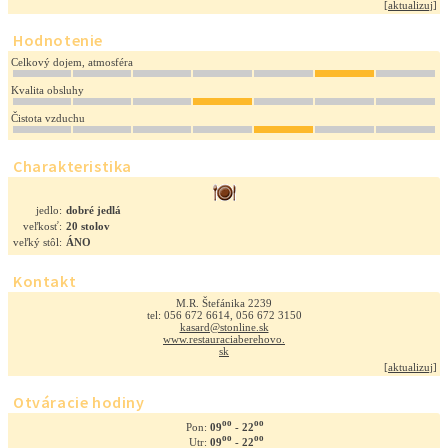
[
aktualizuj
]
Hodnotenie
Celkový dojem, atmosféra
Kvalita obsluhy
Čistota vzduchu
Charakteristika
jedlo:
dobré jedlá
veľkosť:
20 stolov
veľký stôl:
ÁNO
Kontakt
M.R. Štefánika 2239
tel: 056 672 6614, 056 672 3150
kasard@stonline.sk
www.restauraciaberehovo.
sk
[
aktualizuj
]
Otváracie hodiny
oo
oo
09
- 22
Pon:
oo
oo
09
- 22
Utr: