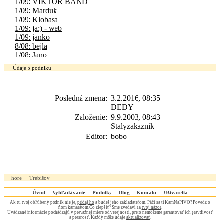
1/09: VIKTOR BAND
1/09: Marduk
1/09: Klobasa
1/09: ja:) - web
1/09: janko
8/08: bejla
1/08: Jano
Údaje o podniku
Posledná zmena:
3.2.2016, 08:35
DEDY
Založenie:
9.9.2003, 08:43
Stalyzakaznik
Editor:
bobo
hore
Trebišov
Úvod
Vyhľadávanie
Podniky
Blog
Kontakt
Užívatelia
Ak tu tvoj obľúbený podnik nie je,
pridaj ho
a budeš jeho zakladateľom. Páči sa ti KamNaPIVO? Povedz o
ňom kamarátom.Čo zlepšiť? Sme zvedaví na
tvoj názor
.
Uvádzané informácie pochádzajú v prevažnej miere od verejnosti, preto nemôžeme garantovať ich pravdivosť
a presnosť. Každý môže údaje
aktualizovať
.