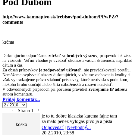
Pod Dubom
http://www.kamnapivo.sk/trebisov/pod-dubom/PPwPZ/?
comments
krčma
Diskutujúcim odporúčame
zdržať sa hrubých výrazov
, príspevok tak získa
na vážnosti. Veľmi vhodné je uvádzať okolnosti vašich skúseností, napríklad
dátum a čas.
Za obsah príspevkov
je zodpovedný užívateľ
, nie prevádzkovateľ portálu.
Nemôžeme ovplyvniť názory diskutujúcich, v záujme zachovania kvality si
však vyhradzujeme právo stiahnuť príspevky, ktoré nesúvisia s podnikom,
niekoho hrubo osočujú alebo šíria náboženskú a rasovú nenávisť.
V odôvodnených prípadoch pri porušení pravidiel
zverejníme IP adresu
autora komentáru.
Pridaj komentár...
Strana 1
je to tu dobre klasicka karcma fajne tam
za malo penez vylogas pivo ja a pista
kosko
Odpovedať
|
Nevhodný...
20.2.2010, 23:58