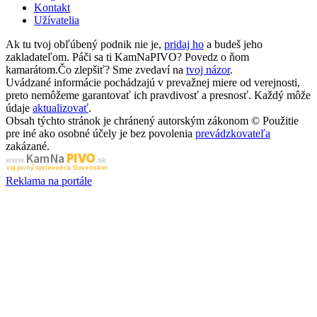
Kontakt
Užívatelia
Ak tu tvoj obľúbený podnik nie je,
pridaj ho
a budeš jeho
zakladateľom. Páči sa ti KamNaPIVO? Povedz o ňom
kamarátom.Čo zlepšiť? Sme zvedaví na
tvoj názor
.
Uvádzané informácie pochádzajú v prevažnej miere od verejnosti,
preto nemôžeme garantovať ich pravdivosť a presnosť. Každý môže
údaje
aktualizovať
.
Obsah týchto stránok je chránený autorským zákonom © Použitie
pre iné ako osobné účely je bez povolenia
prevádzkovateľa
zakázané.
PIVO
Kam Na
www.
.sk
Tvoj pivný sprievodca Slovenskom
Reklama na portále