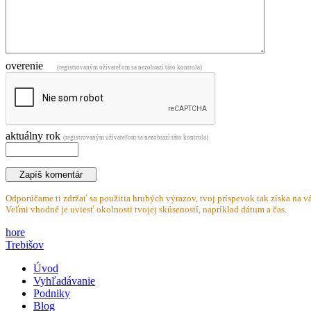
overenie
(registrovaným užívateľom sa nezobrazí táto kontrola)
aktuálny rok
(registrovaným užívateľom sa nezobrazí táto kontrola)
Odporúčame ti zdržať sa použitia hrubých výrazov, tvoj príspevok tak získa na vá
Veľmi vhodné je uviesť okolnosti tvojej skúseností, napríklad dátum a čas.
hore
Trebišov
Úvod
Vyhľadávanie
Podniky
Blog