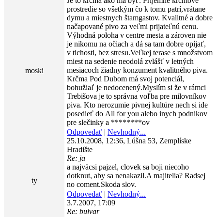
Je to krčma ako má byť. Príjemné krčmové
prostredie so všetkým čo k tomu patrí,vrátane
dymu a miestnych štamgastov. Kvalitné a dobre
načapované pivo za veľmi prijateľnú cenu.
Výhodná poloha v centre mesta a zároven nie
je nikomu na očiach a dá sa tam dobre opíjať,
v tichosti, bez stresu.Veľkej terase s množstvom
miest na sedenie neodolá zvlášť v letných
mesiacoch žiadny konzument kvalitného piva.
moski
Krčma Pod Dubom má svoj potenciál,
bohužiaľ je nedocenený.Myslím si že v rámci
Trebišova je to správna voľba pre milovníkov
piva. Kto nerozumie pivnej kultúre nech si ide
posedieť do All for you alebo inych podnikov
pre slečinky a ********ov
Odpovedať
|
Nevhodný...
25.10.2008, 12:36, Lúšna 53, Zemplíske
Hradište
Re: ja
a najväcsi pajzel, clovek sa boji niecoho
dotknut, aby sa nenakazil.A majitelia? Radsej
ty
no coment.Skoda slov.
Odpovedať
|
Nevhodný...
3.7.2007, 17:09
Re: bulvar