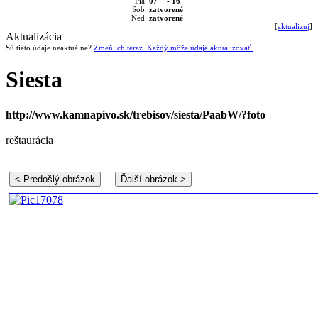
07
- 16
Pia:
Sob:
zatvorené
Ned:
zatvorené
[
aktualizuj
]
Aktualizácia
Sú tieto údaje neaktuálne?
Zmeň ich teraz. Každý môže údaje aktualizovať.
Siesta
http://www.kamnapivo.sk/trebisov/siesta/PaabW/?foto
reštaurácia