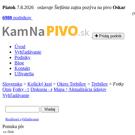
Piatok
7.8.2026 oslavuje
Štefánia
zajtra pozýva na pivo
Oskar
(S
6980
podnikov
PIVO
Kam Na
.sk
Pridaj podnik
Úvod
Vyhľadávanie
Podniky
Blog
Kontakt
Užívatelia
Slovensko
>
Košický kraj
>
Okres Trebišov
>
Trebišov
>
Fotky
Opis
Fotky
Diskusia
Mapa
Aktualizácia údajov
- 5
- 4
?
Vyhľadávanie
Rozšírené výhľadávanie
Ponuka pív
vo fľaši: