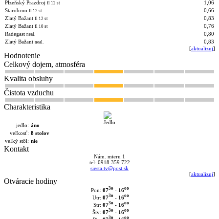
Plzeňský Prazdroj
1,06
fl 12 st
Starobrno
0,66
fl 12 st
Zlatý Bažant
0,83
fl 12 st
Zlatý Bažant
0,76
fl 10 st
Radegast
0,80
neal.
Zlatý Bažant
0,83
neal.
[
aktualizuj
]
Hodnotenie
Celkový dojem, atmosféra
Kvalita obsluhy
Čistota vzduchu
Charakteristika
jedlo:
áno
veľkosť:
8 stolov
veľký stôl:
nie
Kontakt
Nám. mieru 1
tel: 0918 359 722
siesta.tv@post.sk
[
aktualizuj
]
Otváracie hodiny
3o
oo
07
- 16
Pon:
3o
oo
07
- 16
Utr:
3o
oo
07
- 16
Str:
3o
oo
07
- 16
Štv:
3o
oo