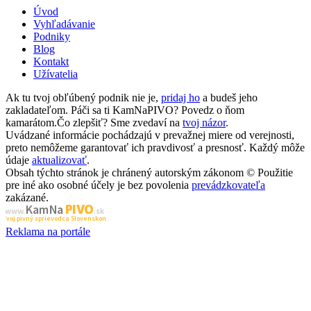
Úvod
Vyhľadávanie
Podniky
Blog
Kontakt
Užívatelia
Ak tu tvoj obľúbený podnik nie je,
pridaj ho
a budeš jeho
zakladateľom. Páči sa ti KamNaPIVO? Povedz o ňom
kamarátom.Čo zlepšiť? Sme zvedaví na
tvoj názor
.
Uvádzané informácie pochádzajú v prevažnej miere od verejnosti,
preto nemôžeme garantovať ich pravdivosť a presnosť. Každý môže
údaje
aktualizovať
.
Obsah týchto stránok je chránený autorským zákonom © Použitie
pre iné ako osobné účely je bez povolenia
prevádzkovateľa
zakázané.
PIVO
Kam Na
www.
.sk
Tvoj pivný sprievodca Slovenskom
Reklama na portále