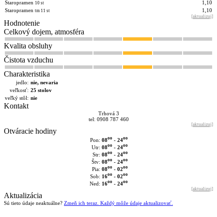
Staropramen
1,10
10 st
Staropramen
1,10
tm 11 st
[
aktualizuj
]
Hodnotenie
Celkový dojem, atmosféra
Kvalita obsluhy
Čistota vzduchu
Charakteristika
jedlo:
nie, nevaria
veľkosť:
25 stolov
veľký stôl:
nie
Kontakt
Trhová 3
tel: 0908 787 460
[
aktualizuj
]
Otváracie hodiny
oo
oo
08
- 24
Pon:
oo
oo
08
- 24
Utr:
oo
oo
08
- 24
Str:
oo
oo
08
- 24
Štv:
oo
oo
08
- 02
Pia:
oo
oo
16
- 02
Sob:
oo
oo
16
- 24
Ned:
[
aktualizuj
]
Aktualizácia
Sú tieto údaje neaktuálne?
Zmeň ich teraz. Každý môže údaje aktualizovať.