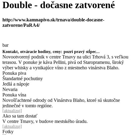
Double - dočasne zatvorené
http://www.kamnapivo.sk/trnava/double-docasne-
zatvorene/PaRA4/
bar
Kontakt, otváracie hodiny, ceny: pozri pravý stĺpec...
Novootvorený podnik v centre Trnavy na ulici Trhová 3, s veľkou
terasou. V ponuke je káva Pellini, pivá od Staropramenu, široký
výber whisky a vynikajúce víno z miestneho vinárstva Blaho.
Ponuka piva
Štandartné pochutiny
Jedlá a nápoje
Nevaria
Ponuka vína
Novošľachtené odrody od Vinárstva Blaho, ktoré sú skutočne
jedinečné v tomto regióne.
[
aktualizuj
]
Ako sa tam dostať
V centre Trnavy, v budove mestského úradu.
[
aktualizuj
]
Fotky