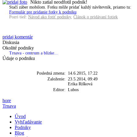
Nikto zatial neodfotil podnik!
Stačí záber mobilom. Fotku môže pridať každý návštevník, priamo tu:
Formulár pre pridanie fotky k podniku
Pozri tiež:
Návod ako fotiť podniky
,
Článok o pridávaní fotiek
pridaj komentár
Diskusia
Okolité podniky
Trnava - centrum a blízke...
Údaje o podniku
Posledná zmena:
14.6.2015, 17:22
Založenie:
23.5.2014, 09:49
Erika Rišková
Editor:
Lubos
hore
Trnava
Úvod
Vyhľadávanie
Podniky
Blog