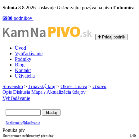
Sobota
8.8.2026 oslavuje
Oskar
zajtra pozýva na pivo
Ľubomíra
6980
podnikov
PIVO
Kam Na
.sk
Pridaj podnik
Úvod
Vyhľadávanie
Podniky
Blog
Kontakt
Užívatelia
Slovensko
>
Trnavský kraj
>
Okres Trnava
>
Trnava
Opis
Diskusia
Mapa
Aktualizácia údajov
?
Vyhľadávanie
Rozšírené výhľadávanie
Ponuka pív
Staropramen nefiltrovaný pšeničný
1,40