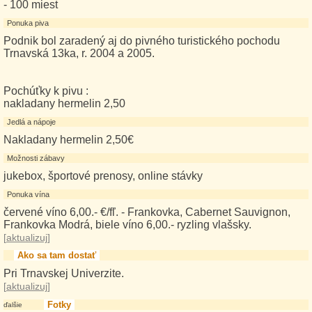
- 100 miest
Ponuka piva
Podnik bol zaradený aj do pivného turistického pochodu
Trnavská 13ka, r. 2004 a 2005.
Pochúťky k pivu :
nakladany hermelin 2,50
Jedlá a nápoje
Nakladany hermelin 2,50€
Možnosti zábavy
jukebox, športové prenosy, online stávky
Ponuka vína
červené víno 6,00.- €/fľ. - Frankovka, Cabernet Sauvignon,
Frankovka Modrá, biele víno 6,00.- ryzling vlašsky.
[
aktualizuj
]
Ako sa tam dostať
Pri Trnavskej Univerzite.
[
aktualizuj
]
Fotky
ďalšie