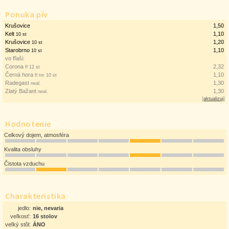
Ponuka pív
Krušovice
1,50
Kelt
1,10
10 st
Krušovice
1,20
10 st
Starobrno
1,10
10 st
vo fľaši:
Corona
2,32
fl 12 st
Černá hora
1,10
fl tm 10 st
Radegast
1,30
neal.
Zlatý Bažant
1,30
neal.
[
aktualizuj
]
Hodnotenie
Celkový dojem, atmosféra
Kvalita obsluhy
Čistota vzduchu
Charakteristika
jedlo:
nie, nevaria
veľkosť:
16 stolov
veľký stôl:
ÁNO