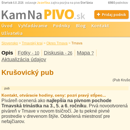
Štvrtok
6.8.2026 oslavuje
Jozefína
zajtra pozýva na pivo
Štefánia
6980
podnikov
PIVO
Kam Na
.sk
Pridaj podnik
Úvod
Vyhľadávanie
Podniky
Blog
Kontakt
Užívatelia
Slovensko
>
Trnavský kraj
>
Okres Trnava
>
Trnava
Opis
Fotky
Diskusia
Mapa
- 10
- 26
?
Aktualizácia údajov
Krušovický pub
(Pub Krušo
pub
Kontakt, otváracie hodiny, ceny: pozri pravý stĺpec...
Piváreň ocenená ako
najlepšia na pivnom pochode
Trnavská trinástka na 3., 5. a 6. ročníku
. Prvá novootvorená
piváreň v Trnave v novom tisíčročí. Je tu pekné pivné
prostredie v drevenom štýle. Oddelená miestnosť pre
nefajčiarov.