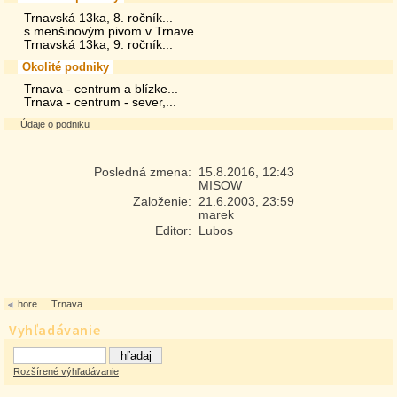
Trnavská 13ka, 8. ročník...
s menšinovým pivom v Trnave
Trnavská 13ka, 9. ročník...
Okolité podniky
Trnava - centrum a blízke...
Trnava - centrum - sever,...
Údaje o podniku
Posledná zmena:
15.8.2016, 12:43
MISOW
Založenie:
21.6.2003, 23:59
marek
Editor:
Lubos
hore
Trnava
Vyhľadávanie
Rozšírené výhľadávanie