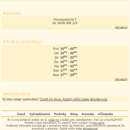
Kontakt
Hornopotočná 3
tel: 0918/ 686 222
[
aktualizuj
]
Otváracie hodiny
oo
oo
10
- 02
Pon:
oo
oo
10
- 02
Utr:
oo
oo
10
- 02
Str:
oo
oo
10
- 02
Štv:
oo
oo
10
- 02
Pia:
oo
oo
17
- 02
Sob:
oo
oo
17
- 24
Ned:
[
aktualizuj
]
Aktualizácia
Sú tieto údaje neaktuálne?
Zmeň ich teraz. Každý môže údaje aktualizovať.
Úvod
Vyhľadávanie
Podniky
Blog
Kontakt
Užívatelia
Ak tu tvoj obľúbený podnik nie je,
pridaj ho
a budeš jeho zakladateľom. Páči sa ti KamNaPIVO?
Povedz o ňom kamarátom.Čo zlepšiť? Sme zvedaví na
tvoj názor
.
Uvádzané informácie pochádzajú v prevažnej miere od verejnosti, preto nemôžeme garantovať ich
pravdivosť a presnosť. Každý môže údaje
aktualizovať
.