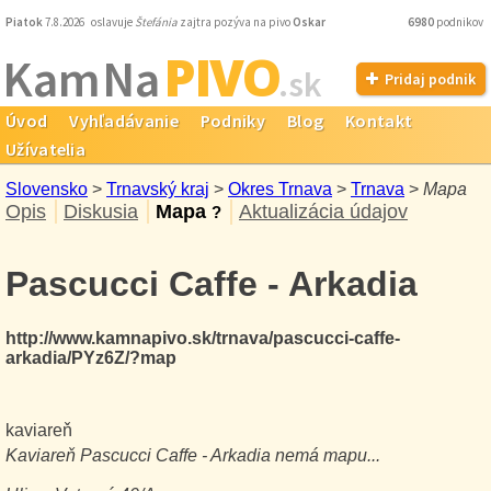
Piatok
7.8.2026 oslavuje
Štefánia
zajtra pozýva na pivo
Oskar
6980
podnikov
PIVO
Kam Na
.sk
Pridaj podnik
Úvod
Vyhľadávanie
Podniky
Blog
Kontakt
Užívatelia
Slovensko
>
Trnavský kraj
>
Okres Trnava
>
Trnava
>
Mapa
Opis
Diskusia
Mapa
Aktualizácia údajov
?
Pascucci Caffe - Arkadia
http://www.kamnapivo.sk/trnava/pascucci-caffe-
arkadia/PYz6Z/?map
kaviareň
Kaviareň
Pascucci Caffe - Arkadia
nemá mapu...