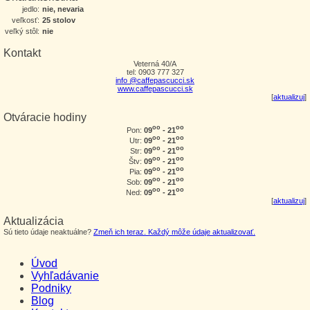
jedlo:
nie, nevaria
veľkosť:
25 stolov
veľký stôl:
nie
Kontakt
Veterná 40/A
tel: 0903 777 327
info @caffepascucci.sk
www.caffepascucci.sk
[
aktualizuj
]
Otváracie hodiny
oo
oo
09
- 21
Pon:
oo
oo
09
- 21
Utr:
oo
oo
09
- 21
Str:
oo
oo
09
- 21
Štv:
oo
oo
09
- 21
Pia:
oo
oo
09
- 21
Sob:
oo
oo
09
- 21
Ned:
[
aktualizuj
]
Aktualizácia
Sú tieto údaje neaktuálne?
Zmeň ich teraz. Každý môže údaje aktualizovať.
Úvod
Vyhľadávanie
Podniky
Blog