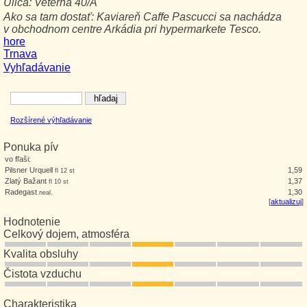
Ulica:
Veterná 40/A
Ako sa tam dostať:
Kaviareň Caffe Pascucci sa nachádza
v obchodnom centre Arkádia pri hypermarkete Tesco.
hore
Trnava
Vyhľadávanie
Rozšírené výhľadávanie
Ponuka pív
vo fľaši:
Pilsner Urquell
1,59
fl 12 st
Zlatý Bažant
1,37
fl 10 st
Radegast
1,30
neal.
[
aktualizuj
]
Hodnotenie
Celkový dojem, atmosféra
Kvalita obsluhy
Čistota vzduchu
Charakteristika