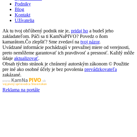
Podniky
Blog
Kontakt
Užívatelia
Ak tu tvoj obľúbený podnik nie je,
pridaj ho
a budeš jeho
zakladateľom. Páči sa ti KamNaPIVO? Povedz o ňom
kamarátom.Čo zlepšiť? Sme zvedaví na
tvoj názor
.
Uvádzané informácie pochádzajú v prevažnej miere od verejnosti,
preto nemôžeme garantovať ich pravdivosť a presnosť. Každý môže
údaje
aktualizovať
.
Obsah týchto stránok je chránený autorským zákonom © Použitie
pre iné ako osobné účely je bez povolenia
prevádzkovateľa
zakázané.
PIVO
Kam Na
www.
.sk
Tvoj pivný sprievodca Slovenskom
Reklama na portále