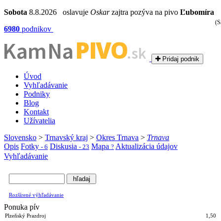
Sobota
8.8.2026 oslavuje
Oskar
zajtra pozýva na pivo
Ľubomíra
(S
6980
podnikov
PIVO
Kam Na
.sk
Pridaj podnik
Úvod
Vyhľadávanie
Podniky
Blog
Kontakt
Užívatelia
Slovensko
>
Trnavský kraj
>
Okres Trnava
>
Trnava
Opis
Fotky
Diskusia
Mapa
Aktualizácia údajov
- 6
- 23
?
Vyhľadávanie
Rozšírené výhľadávanie
Ponuka pív
Plzeňský Prazdroj
1,50