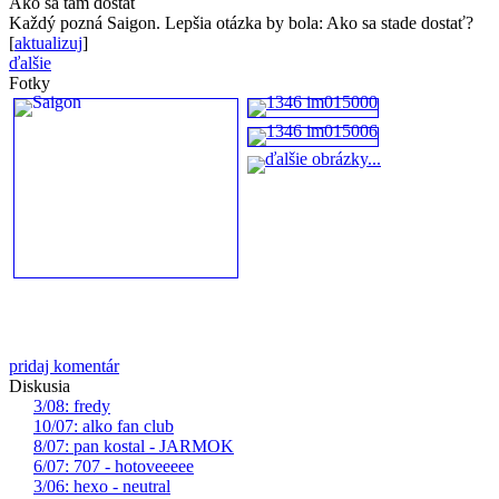
Ako sa tam dostať
Každý pozná Saigon. Lepšia otázka by bola: Ako sa stade dostať?
[
aktualizuj
]
ďalšie
Fotky
pridaj komentár
Diskusia
3/08: fredy
10/07: alko fan club
8/07: pan kostal - JARMOK
6/07: 707 - hotoveeeee
3/06: hexo - neutral