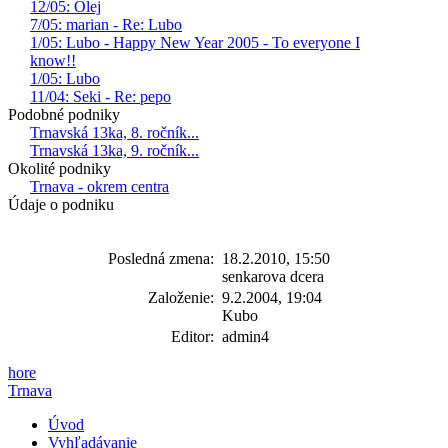
12/05: Olej
7/05: marian - Re: Lubo
1/05: Lubo - Happy New Year 2005 - To everyone I
know!!
1/05: Lubo
11/04: Seki - Re: pepo
Podobné podniky
Trnavská 13ka, 8. ročník...
Trnavská 13ka, 9. ročník...
Okolité podniky
Trnava - okrem centra
Údaje o podniku
Posledná zmena:
18.2.2010, 15:50
senkarova dcera
Založenie:
9.2.2004, 19:04
Kubo
Editor:
admin4
hore
Trnava
Úvod
Vyhľadávanie