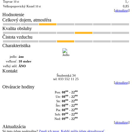
Topvar
1,-
10 st
Velkopopovický Kozel
0,85
10 st
[
aktualizuj
]
Hodnotenie
Celkový dojem, atmosféra
Kvalita obsluhy
Čistota vzduchu
Charakteristika
jedlo:
áno
veľkosť:
10 stolov
veľký stôl:
ÁNO
Kontakt
Študentská 34
tel: 033 552 11 25
[
aktualizuj
]
Otváracie hodiny
oo
oo
08
- 22
Pon:
oo
oo
08
- 22
Utr:
oo
oo
08
- 22
Str:
oo
oo
08
- 22
Štv:
oo
oo
08
- 22
Pia:
oo
oo
09
- 22
Sob:
oo
oo
09
- 22
Ned:
[
aktualizuj
]
Aktualizácia
Sú tieto údaje neaktuálne?
Zmeň ich teraz. Každý môže údaje aktualizovať.