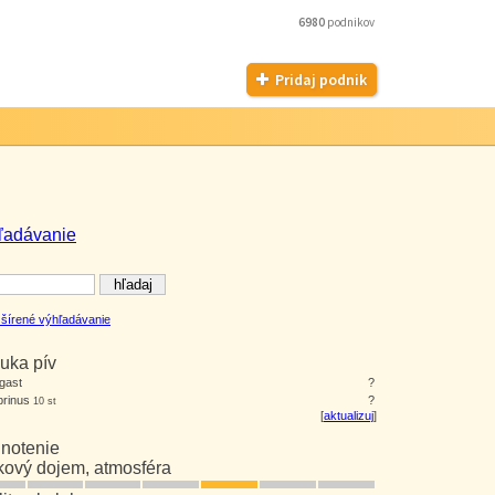
6980
podnikov
Pridaj podnik
ľadávanie
šírené výhľadávanie
uka pív
gast
?
rinus
?
10 st
[
aktualizuj
]
notenie
kový dojem, atmosféra