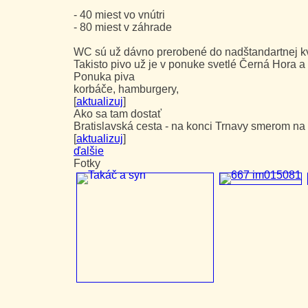
- 40 miest vo vnútri
- 80 miest v záhrade
WC sú už dávno prerobené do nadštandartnej kva
Takisto pivo už je v ponuke svetlé Černá Hora 
Ponuka piva
korbáče, hamburgery,
[
aktualizuj
]
Ako sa tam dostať
Bratislavská cesta - na konci Trnavy smerom na B
[
aktualizuj
]
ďalšie
Fotky