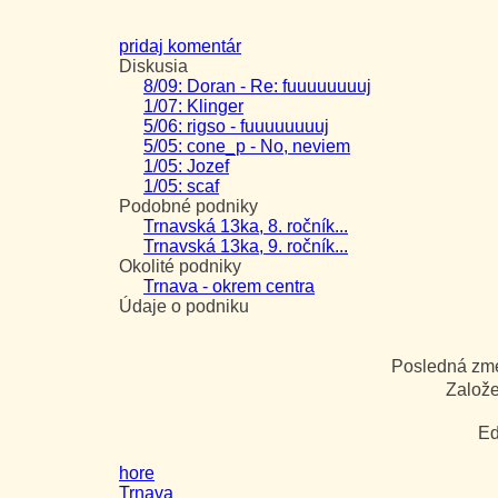
pridaj komentár
Diskusia
8/09: Doran - Re: fuuuuuuuuj
1/07: Klinger
5/06: rigso - fuuuuuuuuj
5/05: cone_p - No, neviem
1/05: Jozef
1/05: scaf
Podobné podniky
Trnavská 13ka, 8. ročník...
Trnavská 13ka, 9. ročník...
Okolité podniky
Trnava - okrem centra
Údaje o podniku
Posledná z
Založ
Ed
hore
Trnava