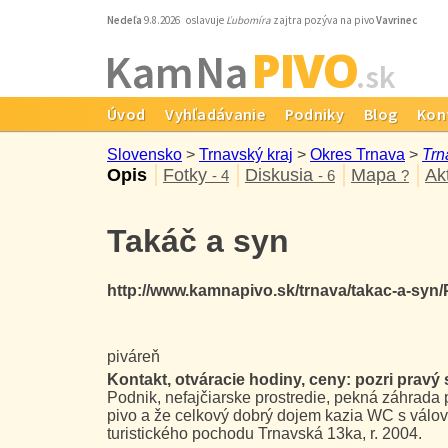
Nedeľa
9.8.2026 oslavuje
Ľubomíra
zajtra pozýva na pivo
Vavrinec
PIVO
Kam Na
.sk
Úvod
Vyhľadávanie
Podniky
Blog
Kon
Slovensko
>
Trnavský kraj
>
Okres Trnava
>
Trn
Opis
Fotky
Diskusia
Mapa
Ak
- 4
- 6
?
Takáč a syn
http://www.kamnapivo.sk/trnava/takac-a-syn
piváreň
Kontakt, otváracie hodiny, ceny: pozri pravý s
Podnik, nefajčiarske prostredie, pekná záhrada
pivo a že celkový dobrý dojem kazia WC s válov
turistického pochodu Trnavská 13ka, r. 2004.