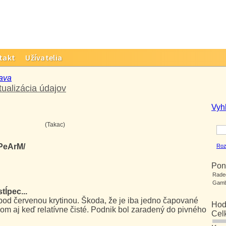
takt
Užívatelia
ava
tualizácia údajov
Vyh
(Takac)
/PeArM/
Roz
Pon
Rade
Gamb
tĺpec...
 pod červenou krytinou. Škoda, že je iba jedno čapované
Hod
om aj keď relatívne čisté. Podnik bol zaradený do pivného
Cel