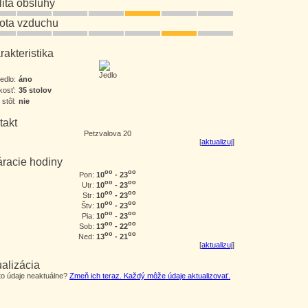
lita obsluhy
tota vzduchu
akteristika
jedlo:
áno
kosť:
35 stolov
 stôl:
nie
takt
Petzvalova 20
[
aktualizuj
]
áracie hodiny
oo
oo
10
- 23
Pon:
oo
oo
10
- 23
Utr:
oo
oo
10
- 23
Str:
oo
oo
10
- 23
Štv:
oo
oo
10
- 23
Pia:
oo
oo
13
- 22
Sob:
oo
oo
13
- 21
Ned:
[
aktualizuj
]
alizácia
eto údaje neaktuálne?
Zmeň ich teraz. Každý môže údaje aktualizovať.