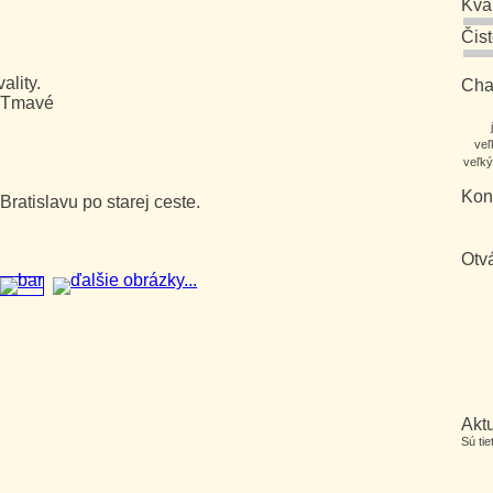
Kva
Čis
lity.
Char
a Tmavé
veľ
veľký
Kon
ratislavu po starej ceste.
Otv
Aktu
Sú ti