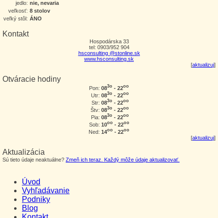
jedlo:
nie, nevaria
veľkosť:
8 stolov
veľký stôl:
ÁNO
Kontakt
Hospodárska 33
tel: 0903/952 904
hsconsulting @stonline.sk
www.hsconsulting.sk
[
aktualizuj
]
Otváracie hodiny
3o
oo
08
- 22
Pon:
3o
oo
08
- 22
Utr:
3o
oo
08
- 22
Str:
3o
oo
08
- 22
Štv:
3o
oo
08
- 22
Pia:
oo
oo
10
- 22
Sob:
oo
oo
14
- 22
Ned:
[
aktualizuj
]
Aktualizácia
Sú tieto údaje neaktuálne?
Zmeň ich teraz. Každý môže údaje aktualizovať.
Úvod
Vyhľadávanie
Podniky
Blog
Kontakt