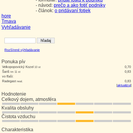
- návod:
prečo a ako fotiť podniky
- článok:
o pridávaní fotiek
hore
Trnava
Vyhľadávanie
Rozšírené výhľadávanie
Ponuka pív
Velkopopovický Kozel
0,70
10 st
Šariš
0,83
tm 11 st
vo fľaši:
Radegast
0,83
neal.
[
aktualizuj
]
Hodnotenie
Celkový dojem, atmosféra
Kvalita obsluhy
Čistota vzduchu
Charakteristika