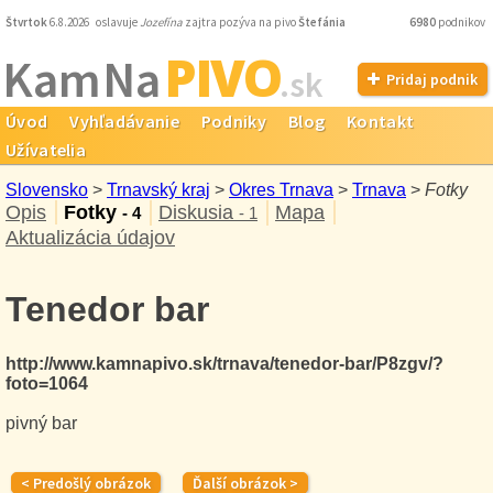
Štvrtok
6.8.2026 oslavuje
Jozefína
zajtra pozýva na pivo
Štefánia
6980
podnikov
PIVO
Kam Na
.sk
Pridaj podnik
Úvod
Vyhľadávanie
Podniky
Blog
Kontakt
Užívatelia
Slovensko
>
Trnavský kraj
>
Okres Trnava
>
Trnava
>
Fotky
Opis
Fotky
Diskusia
Mapa
- 4
- 1
Aktualizácia údajov
Tenedor bar
http://www.kamnapivo.sk/trnava/tenedor-bar/P8zgv/?
foto=1064
pivný bar