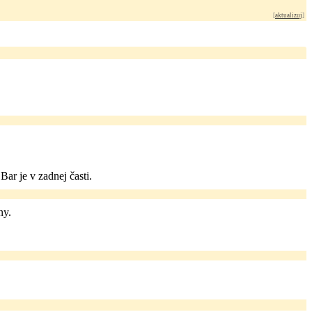
[
aktualizuj
]
ar je v zadnej časti.
ny.