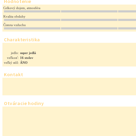
Hodnotenie
Celkový dojem, atmosféra
Kvalita obsluhy
Čistota vzduchu
Charakteristika
jedlo:
super jedlá
veľkosť:
16 stolov
veľký stôl:
ÁNO
Kontakt
Otváracie hodiny