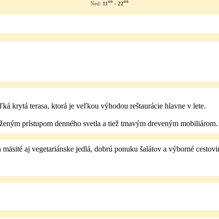
oo
oo
11
- 22
Ned:
ká krytá terasa, ktorá je veľkou výhodou reštaurácie hlavne v lete.
íženým prístupom denného svetla a tiež tmavým dreveným mobiliárom. B
mäsité aj vegetariánske jedlá, dobrú ponuku šalátov a výborné cestovi