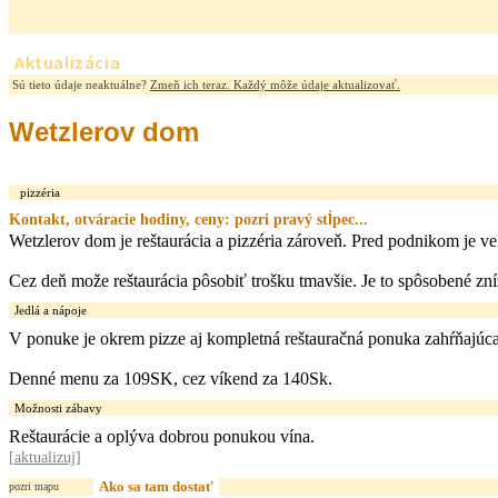
Aktualizácia
Sú tieto údaje neaktuálne?
Zmeň ich teraz. Každý môže údaje aktualizovať.
Wetzlerov dom
pizzéria
Kontakt, otváracie hodiny, ceny: pozri pravý stĺpec...
Wetzlerov dom je reštaurácia a pizzéria zároveň. Pred podnikom je veľ
Cez deň može reštaurácia pôsobiť trošku tmavšie. Je to spôsobené zn
Jedlá a nápoje
V ponuke je okrem pizze aj kompletná reštauračná ponuka zahŕňajúca 
Denné menu za 109SK, cez víkend za 140Sk.
Možnosti zábavy
Reštaurácie a oplýva dobrou ponukou vína.
[
aktualizuj
]
Ako sa tam dostať
pozri mapu