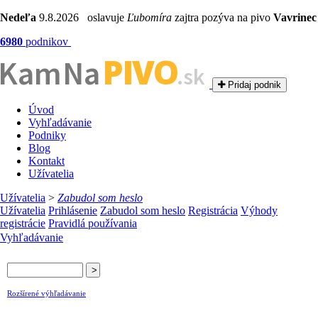
Nedeľa
9.8.2026 oslavuje
Ľubomíra
zajtra pozýva na pivo
Vavrinec
6980
podnikov
PIVO
Kam Na
.sk
Pridaj podnik
Úvod
Vyhľadávanie
Podniky
Blog
Kontakt
Užívatelia
Užívatelia
>
Zabudol som heslo
Užívatelia
Prihlásenie
Zabudol som heslo
Registrácia
Výhody
registrácie
Pravidlá používania
Vyhľadávanie
Rozšírené výhľadávanie