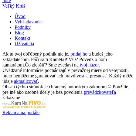
hore
Veľký Krtíš
Úvod
Vyhľadávanie
Podniky
Blog
Kontakt
Užívatelia
Ak tu tvoj obľúbený podnik nie je,
pridaj ho
a budeš jeho
zakladateľom. Páči sa ti KamNaPIVO? Povedz o ňom
kamarátom.Čo zlepšiť? Sme zvedaví na
tvoj názor
.
Uvádzané informácie pochádzajú v prevažnej miere od verejnosti,
preto nemôžeme garantovať ich pravdivosť a presnosť. Každý môže
údaje
aktualizovať
.
Obsah týchto stránok je chránený autorským zákonom © Použitie
pre iné ako osobné účely je bez povolenia
prevádzkovateľa
zakázané.
PIVO
Kam Na
www.
.sk
Tvoj pivný sprievodca Slovenskom
Reklama na portále