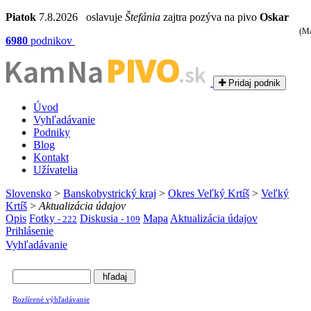
Piatok
7.8.2026 oslavuje
Štefánia
zajtra pozýva na pivo
Oskar
(Ma
6980
podnikov
PIVO
Kam Na
.sk
Pridaj podnik
Úvod
Vyhľadávanie
Podniky
Blog
Kontakt
Užívatelia
Slovensko
>
Banskobystrický kraj
>
Okres Veľký Krtíš
>
Veľký
Krtíš
>
Aktualizácia údajov
Opis
Fotky
Diskusia
Mapa
Aktualizácia údajov
- 222
- 109
Prihlásenie
Vyhľadávanie
Rozšírené výhľadávanie