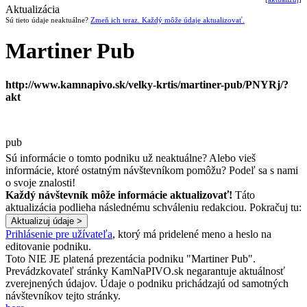
Aktualizácia
Sú tieto údaje neaktuálne?
Zmeň ich teraz. Každý môže údaje aktualizovať.
Martiner Pub
http://www.kamnapivo.sk/velky-krtis/martiner-pub/PNYRj/?
akt
pub
Sú informácie o tomto podniku už neaktuálne? Alebo vieš
informácie, ktoré ostatným návštevníkom pomôžu? Podeľ sa s nami
o svoje znalosti!
Každý návštevník môže informácie aktualizovať!
Táto
aktualizácia podlieha následnému schváleniu redakciou. Pokračuj tu:
Prihlásenie pre užívateľa
, ktorý má pridelené meno a heslo na
editovanie podniku.
Toto NIE JE platená prezentácia podniku "Martiner Pub".
Prevádzkovateľ stránky KamNaPIVO.sk negarantuje aktuálnosť
zverejnených údajov. Údaje o podniku prichádzajú od samotných
návštevníkov tejto stránky.