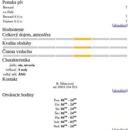
Ponuka pív
Bernard
?
vo fľaši:
Bernard
?
fl 11 st
Urpiner
?
fl 11 st
[
aktualizuj
]
Hodnotenie
Celkový dojem, atmosféra
Kvalita obsluhy
Čistota vzduchu
Charakteristika
jedlo:
nie, nevaria
veľkosť:
4 stoly
veľký stôl:
ÁNO
Kontakt
B. Němcovej
tel: 0903 534 933
[
aktualizuj
]
Otváracie hodiny
oo
oo
06
- 24
Pon:
oo
oo
06
- 24
Utr:
oo
oo
06
- 24
Str:
oo
oo
06
- 24
Štv:
oo
oo
06
- 03
Pia:
oo
oo
06
- 03
Sob:
oo
oo
06
- 24
Ned:
[
aktualizuj
]