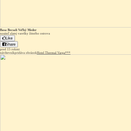
Basa Becsali Veľký Meder
nositeľ zlatej varešky žitného ostrova
Like
Share
pred 15 rokmi
návštevník
pridáva obrázok
Hotel Thermal Varga***