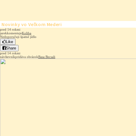
Novinky vo Veľkom Mederi
pred 14 rokmi
jarek
komentuje
Koliba
Nedoporučuji špatné jídlo
Like
Share
pred 14 rokmi
návštevník
pridáva obrázok
Basa Becsali