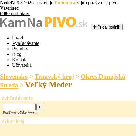
Nedeľa
9.8.2026 oslavuje
Ľubomíra
zajtra pozýva na pivo
Vavrinec
6980
podnikov
PIVO
Kam Na
.sk
Pridaj podnik
Úvod
Vyhľadávanie
Podniky
Blog
Kontakt
Užívatelia
Slovensko
>
Trnavský kraj
>
Okres Dunajská
Veľký Meder
Streda
>
Vyhľadávanie
Rozšírené výhľadávanie
Vyber kraj