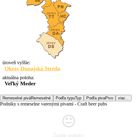
úroveň vyššie:
Okres Dunajská Streda
aktuálna poloha:
Veľký Meder
Remeselné pivá
Remeselné
Podľa typu
Typ
Podľa piva
Pivo
viac...
Podniky s remeselne varenými pivami - Craft beer pubs
Žiadne podniky