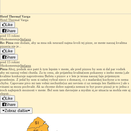
Hotel Thermal Varga
Hotel Thermal Varga
Like
Share
pred 15 rokmi
Ifko
komentuje
Stefarez
Re: Pizza
este dodam, aby sa mna nik neurazil najma kvoli tej pizze, ze meste naozaj kvalitna
pizzeria nie je...
Like
Share
pred 15 rokmi
Ifko
komentuje
Stefarez
Pizza
Ahoj, podnik sice patri k tym lepsim v meste, ale pred pizzou by som si dal par vodiek
aby mi naozaj velmi chutila. Za tu cenu, ale prijatelna kvalita(som pokazeny z ineho mesta:),ale
kvalitne konkuruje naprotivemu Bufetu s pizzov a v lete je terasa naozaj fajn prijemnym
posedenim. Z jedal by som si radsej vybral nieco z domacej, ci z madarskej kuchyne a to nema
chybu. Capovane pivo mi tam velmi nechutilo(uz ani neviem ci uz nemaju len flashkove:) ale s
vinami sa mozu pochvalit. Ak sa chceme dobre najest(a nemusi to byt prave pizza) je to jedna z
troch najlepsich moznosti v meste. Bol som tam davnejsie a myslim si,ze situacia sa mohla este aj
zlepsit...
Like
Share
Zobraz ďalšie